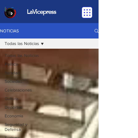
LaVicepress
NOTICIAS
Todas las Noticias
Todas las Noticias
Política
Sanidad
Sociedad
Celebraciones
Cultura
Deportes
Economia
Seguridad y
Defensa