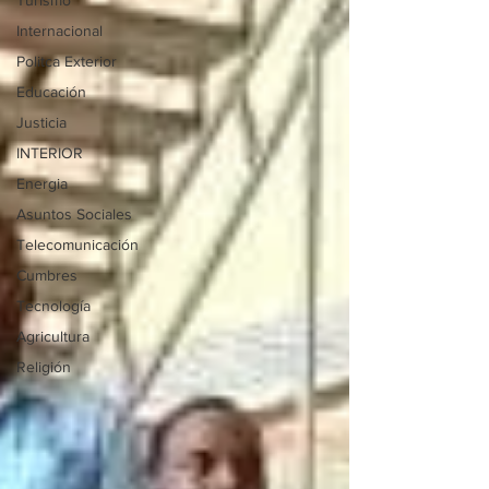
Turismo
Internacional
Politca Exterior
Educación
Justicia
INTERIOR
Energia
Asuntos Sociales
Telecomunicación
Cumbres
Tecnología
Agricultura
Religión