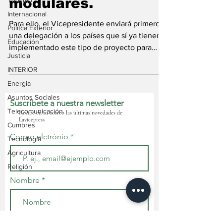
modulares.
Turismo
Internacional
Para ello, el Vicepresidente enviará primero a
Politca Exterior
una delegación a los países que sí ya tienen
Educación
implementado este tipo de proyecto para
Justicia
medir...
INTERIOR
Energia
Asuntos Sociales
Suscríbete a nuestra newsletter
Telecomunicación
Recibe en tu correo las últimas novedades de
Lavicepress
Cumbres
Correo elctrónio
Tecnología
Agricultura
Religión
Nombre