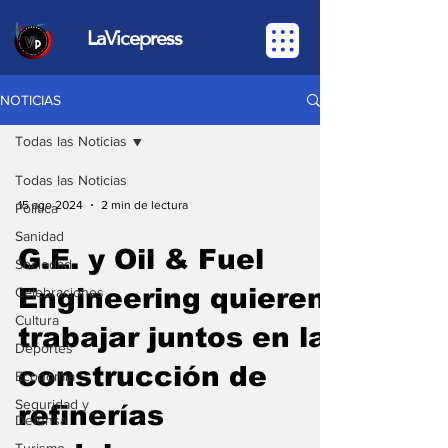
LaVicepress
NOTICIAS
Todas las Noticias
Todas las Noticias
15 ago 2024
2 min de lectura
Política
Sanidad
G.E. y Oil & Fuel
Sociedad
Engineering quieren
Celebraciones
Cultura
trabajar juntos en la
Deportes
construcción de
Economia
Seguridad y
refinerías
Defensa