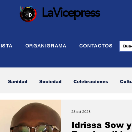
LaVicepress
ISTA
ORGANIGRAMA
CONTACTOS
Sanidad
Sociedad
Celebraciones
Cult
 Defensa
Turismo
Internacional
Politca Ex
28 oct 2025
Idrissa Sow 
Energia
Asuntos Sociales
Telecomunicación