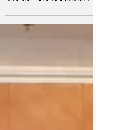
que reunirán a países africanos y socios
internacionales del sector aeronáutico en
tierras ecuatoguineanas. Los preparativos de
las próximas cumbres internacionales sobre
aviación civil y navegación aérea que
acogerá Guinea Ecuatorial han reunido este
jueves, 21 de mayo en Malabo II a varios
miembros del Gobierno y responsables del
sector aeronáutico nacional, en una sesión de
coordinación orientada a garantizar el éxito
organizativo