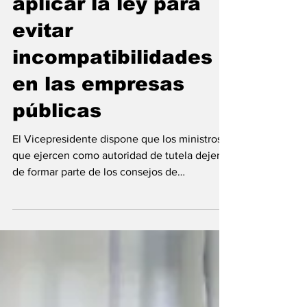
Mangue ordena
aplicar la ley para
evitar
incompatibilidades
en las empresas
públicas
El Vicepresidente dispone que los ministros
que ejercen como autoridad de tutela dejen
de formar parte de los consejos de
administración de las empresas paraestatales
y solicita una auditoría a GECOMSA antes de
su fusión con Loita Group. La correcta
aplicación del marco legal que regula las
empresas con participación estatal centró