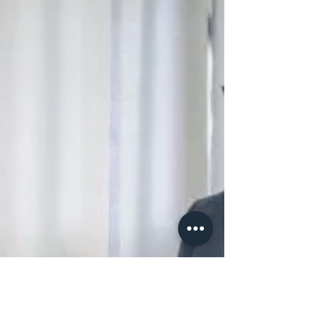
este miércoles una reunión presidida por el
Vicepresidente de la República, S.E. Nguema
Obiang Mangue, con la comisión
multidisciplinar encargada