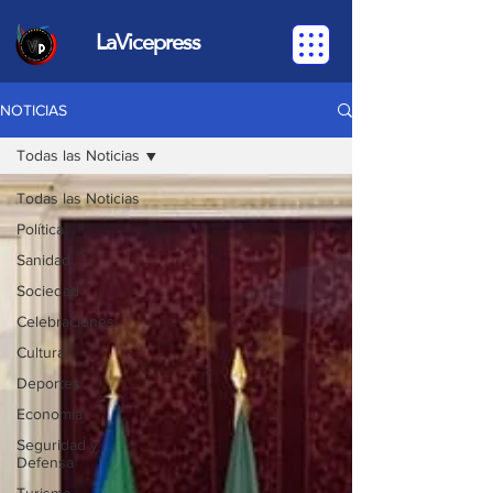
LaVicepress
NOTICIAS
Todas las Noticias
Todas las Noticias
Política
Sanidad
Sociedad
Celebraciones
Cultura
Deportes
Economia
Seguridad y
Defensa