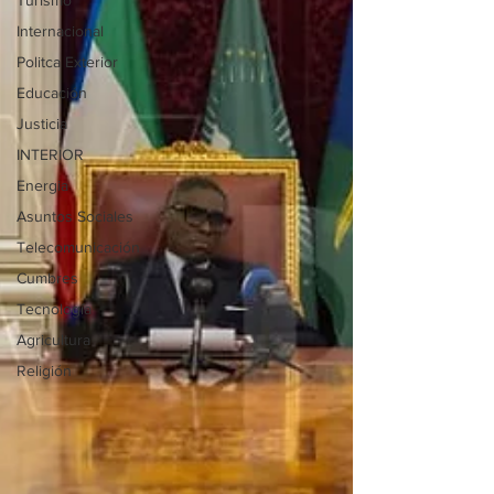
Turismo
Internacional
Politca Exterior
Educación
Justicia
INTERIOR
Energia
Asuntos Sociales
Telecomunicación
Cumbres
Tecnología
Agricultura
Religión