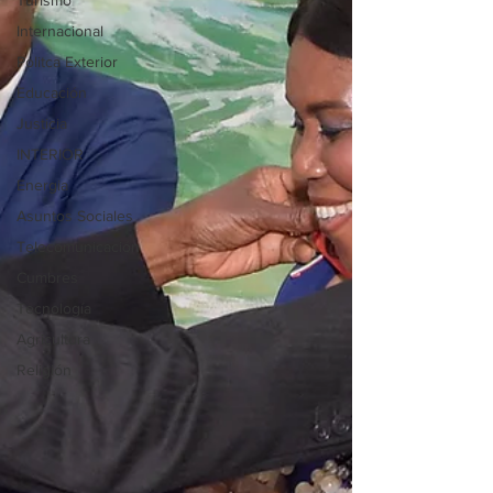
Turismo
Internacional
Politca Exterior
Educación
Justicia
INTERIOR
Energia
Asuntos Sociales
Telecomunicación
Cumbres
Tecnología
Agricultura
Religión