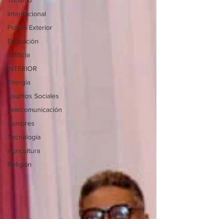
Turismo
Internacional
Politca Exterior
Educación
Justicia
INTERIOR
Energia
Asuntos Sociales
Telecomunicación
Cumbres
Tecnología
Agricultura
Religión