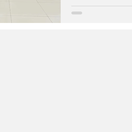
evaluación judicial ha comen
noviembre, con un acto ofici
Presidente de la Corte Supre
Vicepresidente del Consejo S
Francisco Evuy Nguema Mikue