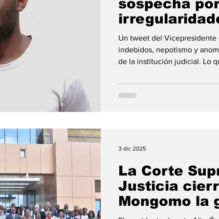
sospecha por
irregularidad
administrativ
Religión
Un tweet del Vicepresidente
indebidos, nepotismo y anoma
de la institución judicial. Lo
empieza a destapar una cade
dentro de la Corte Suprema de
tweet publicado en su cuenta 
Vicepresidente de la Repúbli
Abaga Nsono como uno de lo
entender el funcionamiento d
3 dic 2025
La Corte Sup
Justicia cier
Mongomo la gi
con balance h