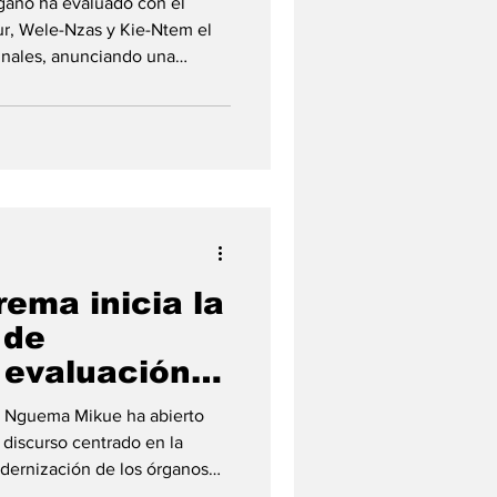
rgano ha evaluado con el
ur, Wele-Nzas y Kie-Ntem el
unales, anunciando una
 gira judicial
residente de la Corte
sco Evuy Nguema Mikue, ha
ongomo, durante un encuentro
erencias de la ciudad, que
e Wele-Nzas, Centro Su
ema inicia la
 de
 evaluación
ra al cierre
y Nguema Mikue ha abierto
 2025.
 discurso centrado en la
ón de los órganos