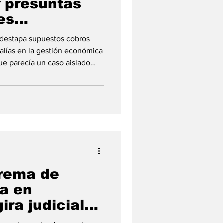
 presuntas
es
as
 destapa supuestos cobros
lías en la gestión económica
 que parecía un caso aislado
na de presuntas anomalías
 Justicia. A través de un
oficial de X, el
ca señala a Miguel Ángel
s nombres que permiten
e una supuesta red de inter
rema de
ra en
ra judicial
istórico de