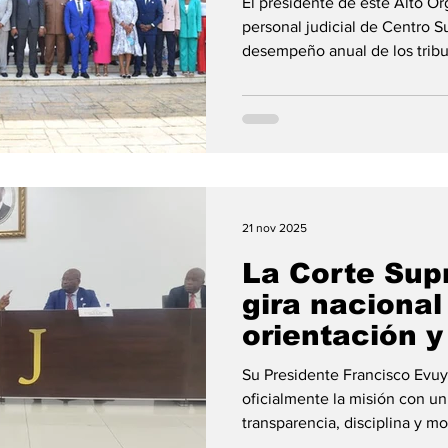
El presidente de este Alto Ó
recaudación.
personal judicial de Centro S
desempeño anual de los trib
recaudación nacional sin precedentes. La
nacional emprendida por el p
Suprema de Justicia, Franci
concluido este sábado en M
celebrado en la Sala de Conf
reunió al personal judicial d
21 nov 2025
La Corte Supr
gira nacional
orientación y
judicial de ca
Su Presidente Francisco Evu
del ejercicio
oficialmente la misión con un
transparencia, disciplina y modernizaci
jurisdiccionales del país. La gira nacional de orientación y