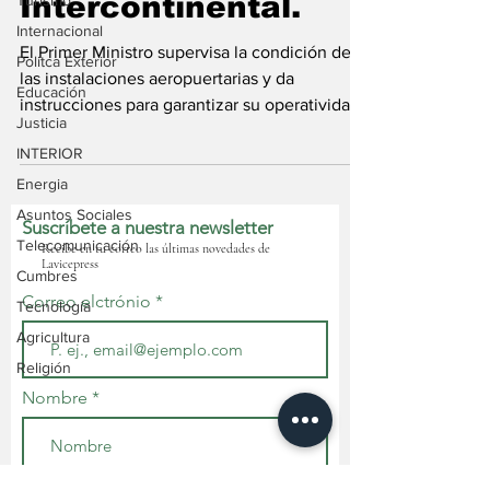
Intercontinental.
Turismo
Internacional
El Primer Ministro supervisa la condición de
Politca Exterior
las instalaciones aeropuertarias y da
Educación
instrucciones para garantizar su operatividad
Justicia
y...
INTERIOR
Energia
Asuntos Sociales
Suscríbete a nuestra newsletter
Telecomunicación
Recibe en tu correo las últimas novedades de
Lavicepress
Cumbres
Correo elctrónio
Tecnología
Agricultura
Religión
Nombre