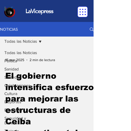
LaVicepress
NOTICIAS
Todas las Noticias
Todas las Noticias
15 mar 2025
2 min de lectura
Política
Sanidad
El gobierno
Sociedad
intensifica esfuerzos
Celebraciones
Cultura
para mejorar las
Deportes
estructuras de
Economia
Seguridad y
Ceiba
Defensa