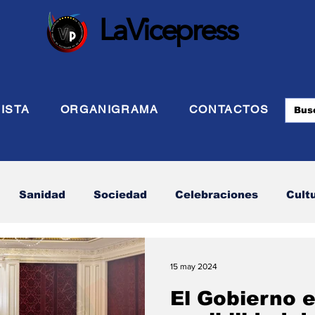
LaVicepress
ISTA
ORGANIGRAMA
CONTACTOS
Sanidad
Sociedad
Celebraciones
Cult
 Defensa
Turismo
Internacional
Politca Ex
15 may 2024
El Gobierno e
Energia
Asuntos Sociales
Telecomunicación