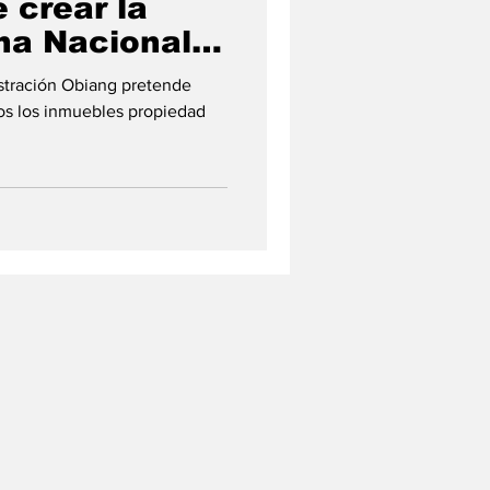
e crear la
ina Nacional
ra en el país.
stración Obiang pretende
dos los inmuebles propiedad