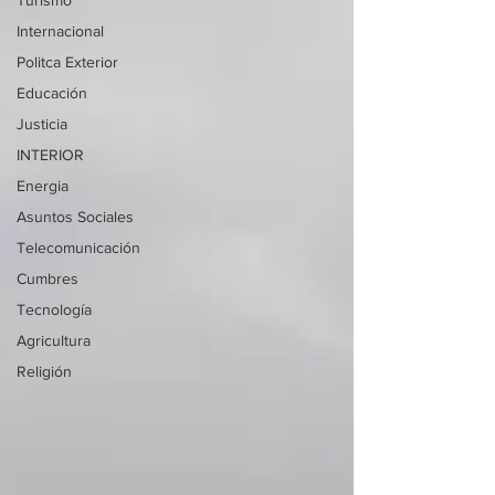
Turismo
Internacional
Politca Exterior
Educación
Justicia
INTERIOR
Energia
Asuntos Sociales
Telecomunicación
Cumbres
Tecnología
Agricultura
Religión