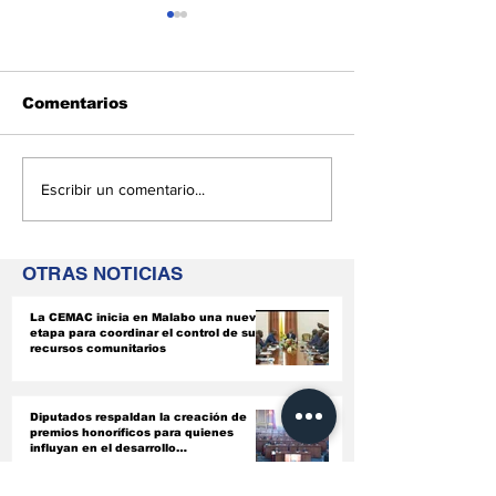
Comentarios
Guinea Ecuatorial
Coordinación
Escribir un comentario...
acude a llamada de
Administrativ
la 49ª Sesión del
al enviado es
Consejo Ejecutivo de
del president
OTRAS NOTICIAS
la UA en Etiopía
República
Democrática 
La CEMAC inicia en Malabo una nueva
Congo
etapa para coordinar el control de sus
recursos comunitarios
Diputados respaldan la creación de
premios honoríficos para quienes
influyan en el desarrollo
socioeconómico del país