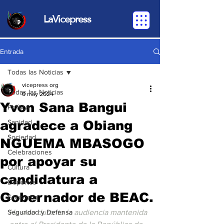
LaVicepress
Entrada
Todas las Noticias
vicepress org
Todas las Noticias
6 may 2024
Yvon Sana Bangui
Política
agradece a Obiang
Sanidad
Sociedad
NGUEMA MBASOGO
Celebraciones
por apoyar su
Cultura
candidatura a
Deportes
Gobernador de BEAC.
Economia
Seguridad y Defensa
Ha sido durante la audiencia mantenida 