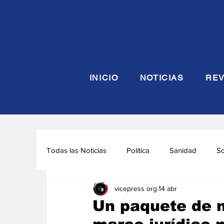
INICIO
NOTICIAS
REV
Todas las Noticias
Política
Sanidad
S
vicepress org
14 abr
Seguridad y Defensa
Turismo
Interna
Un paquete de n