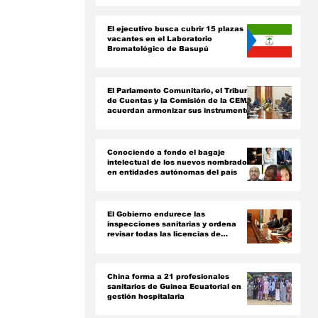
ón
El ejecutivo busca cubrir 15 plazas
vacantes en el Laboratorio
Bromatológico de Basupú
El Parlamento Comunitario, el Tribunal
de Cuentas y la Comisión de la CEMAC
acuerdan armonizar sus instrumentos
jurídicos
Conociendo a fondo el bagaje
intelectual de los nuevos nombrados
en entidades autónomas del país ‎
El Gobierno endurece las
inspecciones sanitarias y ordena
revisar todas las licencias de
farmacias y clínicas
China forma a 21 profesionales
sanitarios de Guinea Ecuatorial en
gestión hospitalaria