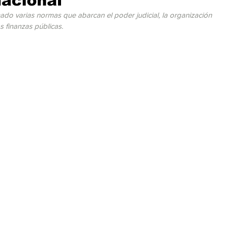
nacional
cación
Cumbres
Tecnología
Agricultura
Religi
ado varias normas que abarcan el poder judicial, la organización 
las finanzas públicas.