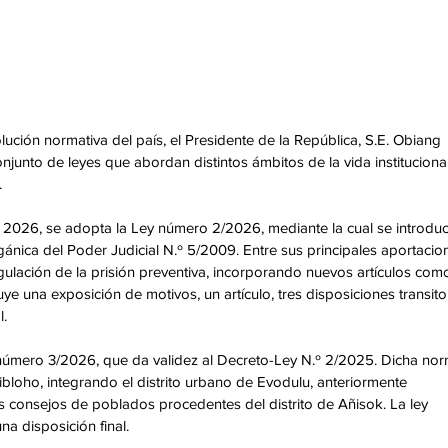
lución normativa del país, el Presidente de la República, S.E. Obiang 
to de leyes que abordan distintos ámbitos de la vida institucional
 
de 2026, se adopta la Ley número 2/2026, mediante la cual se introdu
gánica del Poder Judicial N.º 5/2009. Entre sus principales aportacion
gulación de la prisión preventiva, incorporando nuevos artículos como
luye una exposición de motivos, un artículo, tres disposiciones transitor
. 
úmero 3/2026, que da validez al Decreto-Ley N.º 2/2025. Dicha nor
jibloho, integrando el distrito urbano de Evodulu, anteriormente 
s consejos de poblados procedentes del distrito de Añisok. La ley 
a disposición final. 