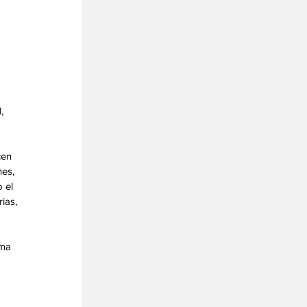
, 
cen 
es, 
 el 
ias, 
ma 