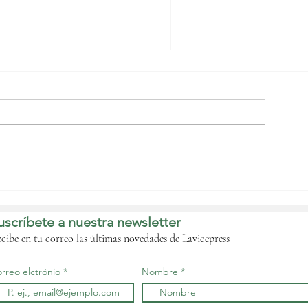
a cooperación judicial
entra la agenda de la
EAAC en su quinta
uscríbete a nuestra newsletter
esión ordinaria del
omité Técnico de
cibe en tu correo las últimas novedades de Lavicepress
usticia
rreo elctrónio
Nombre