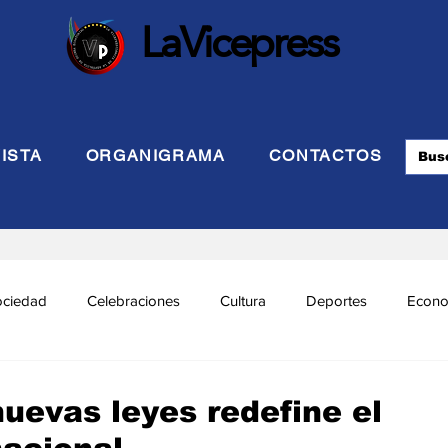
LaVicepress
ISTA
ORGANIGRAMA
CONTACTOS
ociedad
Celebraciones
Cultura
Deportes
Econo
cional
Politca Exterior
Educación
Justicia
INTE
uevas leyes redefine el