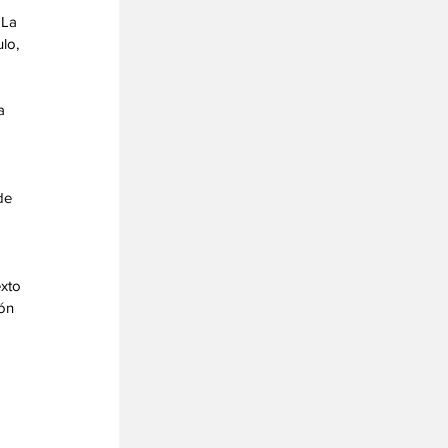
 La 
lo, 
a 
de 
xto 
ón 