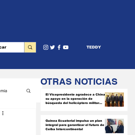
TEDDY
OTRAS NOTICIAS
mia
El Vicepresidente agradece a China
su apoyo en la operación de
búsqueda del helicóptero militar
siniestrado
RIOR
Guinea Ecuatorial impulsa un plan
integral para garantizar el futuro de
Ceiba Intercontinental