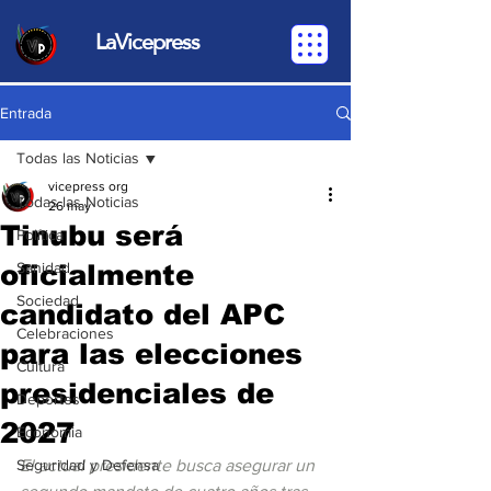
LaVicepress
Entrada
Todas las Noticias
vicepress org
Todas las Noticias
26 may
Tinubu será
Política
oficialmente
Sanidad
Sociedad
candidato del APC
Celebraciones
para las elecciones
Cultura
presidenciales de
Deportes
2027
Economia
Seguridad y Defensa
El actual presidente busca asegurar un 