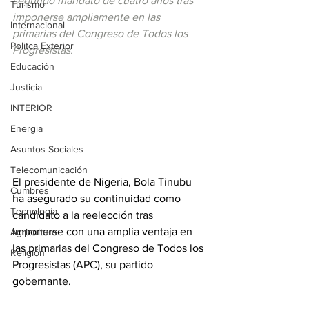
segundo mandato de cuatro años tras 
Turismo
imponerse ampliamente en las 
Internacional
primarias del Congreso de Todos los 
Politca Exterior
Progresistas.
Educación
Justicia
INTERIOR
Energia
Asuntos Sociales
Telecomunicación
El presidente de Nigeria, Bola Tinubu 
Cumbres
ha asegurado su continuidad como 
Tecnología
candidato a la reelección tras 
imponerse con una amplia ventaja en 
Agricultura
las primarias del Congreso de Todos los 
Religión
Progresistas (APC), su partido 
gobernante.