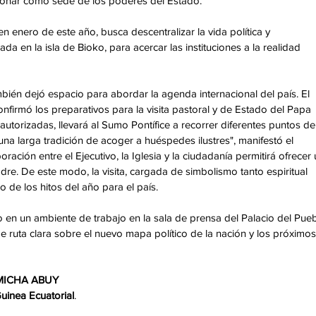
cionar como sede de los poderes del Estado. 
n enero de este año, busca descentralizar la vida política y 
da en la isla de Bioko, para acercar las instituciones a la realidad 
mbién dejó espacio para abordar la agenda internacional del país. El 
rmó los preparativos para la visita pastoral y de Estado del Papa 
utorizadas, llevará al Sumo Pontífice a recorrer diferentes puntos de 
 una larga tradición de acoger a huéspedes ilustres", manifestó el 
ración entre el Ejecutivo, la Iglesia y la ciudadanía permitirá ofrecer 
dre. De este modo, la visita, cargada de simbolismo tanto espiritual 
 de los hitos del año para el país. 
 en un ambiente de trabajo en la sala de prensa del Palacio del Pueb
de ruta clara sobre el nuevo mapa político de la nación y los próximos
 MICHA ABUY 
Guinea
Ecuatorial
.