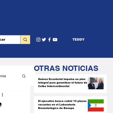
TEDDY
OTRAS NOTICIAS
mia
Guinea Ecuatorial impulsa un plan
integral para garantizar el futuro de
Ceiba Intercontinental
RIOR
e
El ejecutivo busca cubrir 15 plazas
vacantes en el Laboratorio
Bromatológico de Basupú