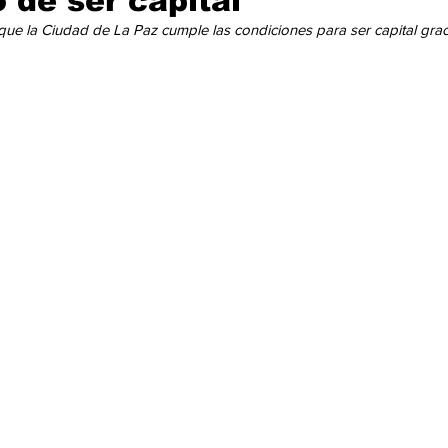
 de ser capital"
cación
Cumbres
Tecnología
Agricultura
Religi
que la Ciudad de La Paz cumple las condiciones para ser capital grac