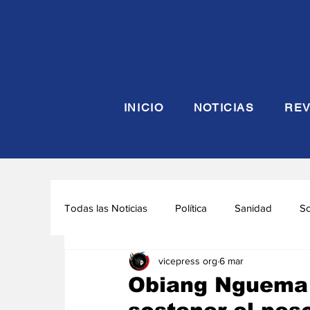
INICIO
NOTICIAS
REV
Todas las Noticias
Política
Sanidad
S
vicepress org
6 mar
Seguridad y Defensa
Turismo
Interna
Obiang Nguema 