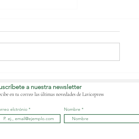
l Parlamento
omunitario, el
ribunal de Cuentas y
uscríbete a nuestra newsletter
a Comisión de la
CEMAC acuerdan
cibe en tu correo las últimas novedades de Lavicepress
rmonizar sus
nstrumentos jurídicos
rreo elctrónio
Nombre