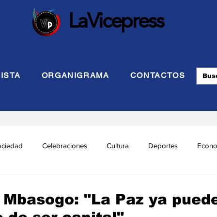
LaVicepress
ISTA
ORGANIGRAMA
CONTACTOS
ociedad
Celebraciones
Cultura
Deportes
Econo
cional
Politca Exterior
Educación
Justicia
INTE
Mbasogo: "La Paz ya pued