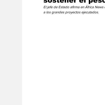
sostener el peso
Energia
Asuntos Sociales
Telecomuni
El jefe de Estado afirma en África News 
a los grandes proyectos ejecutados. 