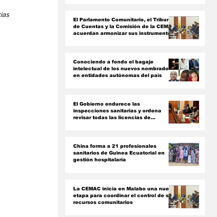
ón
ias 
El Parlamento Comunitario, el Tribunal
de Cuentas y la Comisión de la CEMAC
acuerdan armonizar sus instrumentos
jurídicos
Conociendo a fondo el bagaje
intelectual de los nuevos nombrados
en entidades autónomas del país ‎
El Gobierno endurece las
inspecciones sanitarias y ordena
revisar todas las licencias de
farmacias y clínicas
China forma a 21 profesionales
sanitarios de Guinea Ecuatorial en
gestión hospitalaria
La CEMAC inicia en Malabo una nueva
etapa para coordinar el control de sus
recursos comunitarios