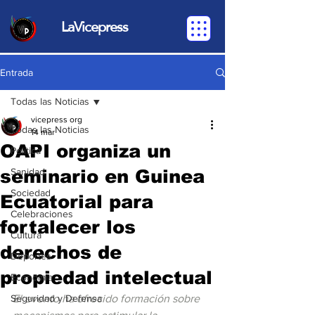
LaVicepress
Entrada
Todas las Noticias
vicepress org
Todas las Noticias
14 mar
OAPI organiza un
Política
seminario en Guinea
Sanidad
Sociedad
Ecuatorial para
Celebraciones
fortalecer los
Cultura
derechos de
Deportes
propiedad intelectual
Economia
Seguridad y Defensa
El evento ha ofrecido formación sobre 