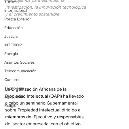
mecanismos para estimular la 
Turismo
investigación, la innovación tecnológica 
Internacional
y el crecimiento sostenible.
Politca Exterior
Educación
Justicia
INTERIOR
Energia
Asuntos Sociales
Telecomunicación
Cumbres
Tecnología
La Organización Africana de la 
Propiedad Intelectual (OAPI) ha llevado 
Agricultura
a cabo un seminario Gubernamental 
Religión
sobre Propiedad Intelectual dirigido a 
miembros del Ejecutivo y responsables 
del sector empresarial con el objetivo 