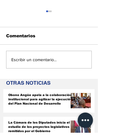
Comentarios
Guinea Ecuatorial
El Ejecutivo 
Escribir un comentario...
acelera la
marcha un pl
rehabilitación de sus
urgente para
estadios para volver
rehabilitar lo
OTRAS NOTICIAS
a competir en casa
principales e
del país
Obono Angüe apela a la colaboración
institucional para agilizar la ejecución
del Plan Nacional de Desarrollo
La Cámara de los Diputados inicia el
estudio de los proyectos legislativos
remitidos por el Gobierno