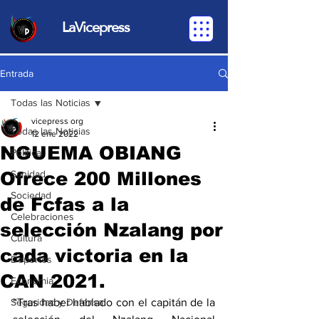
LaVicepress
Entrada
Todas las Noticias
vicepress org
Todas las Noticias
12 ene 2022
NGUEMA OBIANG
Política
Ofrece 200 Millones
Sanidad
Sociedad
de Fcfas a la
Celebraciones
selección Nzalang por
Cultura
cada victoria en la
Deportes
CAN 2021.
Economia
Seguridad y Defensa
“Tras haber hablado con el capitán de la 