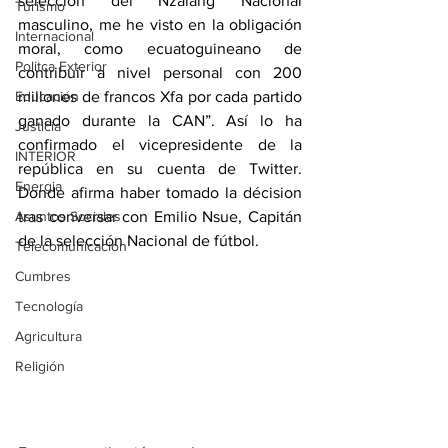
selección del Nzalang Nacional 
Turismo
masculino, me he visto en la obligación 
Internacional
moral, como ecuatoguineano de 
Politca Exterior
contribuir a nivel personal con 200 
Educación
millones de francos Xfa por cada partido 
ganado durante la CAN”. Así lo ha 
Justicia
confirmado el vicepresidente de la 
INTERIOR
república en su cuenta de Twitter. 
Energia
Donde afirma haber tomado la décision 
Asuntos Sociales
tras conversar con Emilio Nsue, Capitán 
de la selección Nacional de fútbol.
Telecomunicación
Cumbres
Tecnología
Agricultura
Religión