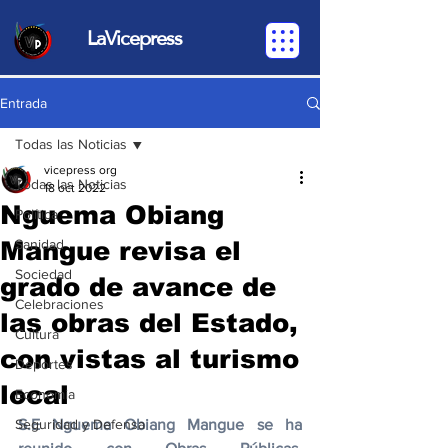
LaVicepress
Entrada
Todas las Noticias
vicepress org
Todas las Noticias
18 oct 2022
Nguema Obiang
Política
Mangue revisa el
Sanidad
Sociedad
grado de avance de
Celebraciones
las obras del Estado,
Cultura
con vistas al turismo
Deportes
local
Economia
Seguridad y Defensa
S.E Nguema Obiang Mangue se ha 