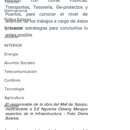
reunido con Obras Públicas, 
Turismo
Transportes, Tesorería, Ge-protectos y 
Internacional
Puertos, para conocer el nivel de 
Politca Exterior
avances de los trabajos a cargo de éstos 
Educación
y buscar estrategias para concluirlos lo 
antes posible
Justicia
INTERIOR
Energia
Asuntos Sociales
Telecomunicación
Cumbres
Tecnología
Agricultura
El responsable de la obra del Mall de Sipopo, 
Religión
mostrándole a S.E Nguema Obiang Mangue 
aspectos de la infraestructura. - Foto: Diana 
Bolekia