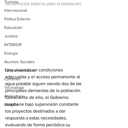
Turismo
los servicios básicos para la población.
Internacional
Politca Exterior
Educación
Justicia
INTERIOR
Energia
Asuntos Sociales
Una vivienda en condiciones 
Telecomunicación
adecuadas y el acceso permanente al 
Cumbres
agua potable siguen siendo dos de las 
Tecnología
principales demandas de la población. 
Agricultura
Consciente de ello, el Gobierno 
mantiene bajo supervisión constante 
Religión
los proyectos destinados a dar 
respuesta a estas necesidades, 
evaluando de forma periódica su 