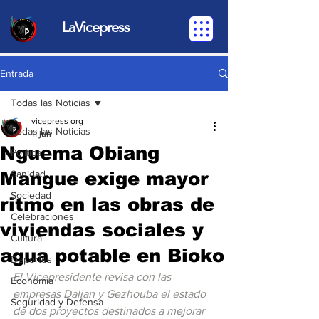
LaVicepress
Entrada
Todas las Noticias
vicepress org
Todas las Noticias
11 jun
Nguema Obiang
Política
Mangue exige mayor
Sanidad
Sociedad
ritmo en las obras de
Celebraciones
viviendas sociales y
Cultura
agua potable en Bioko
Deportes
El Vicepresidente revisa con las 
Economia
empresas Dalian y Gezhouba el estado 
Seguridad y Defensa
de dos proyectos destinados a mejorar 