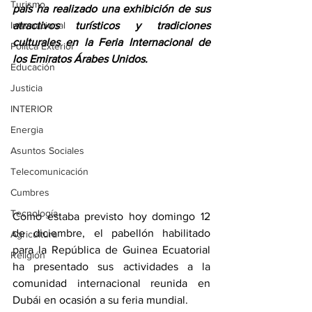
Turismo
país ha realizado una exhibición de sus 
Internacional
atractivos turísticos y tradiciones 
culturales en la Feria Internacional de 
Politca Exterior
los Emiratos Árabes Unidos. 
Educación
Justicia
INTERIOR
Energia
Asuntos Sociales
Telecomunicación
Cumbres
Tecnología
Como estaba previsto hoy domingo 12 
de diciembre, el pabellón habilitado 
Agricultura
para la República de Guinea Ecuatorial 
Religión
ha presentado sus actividades a la 
comunidad internacional reunida en 
Dubái en ocasión a su feria mundial. 