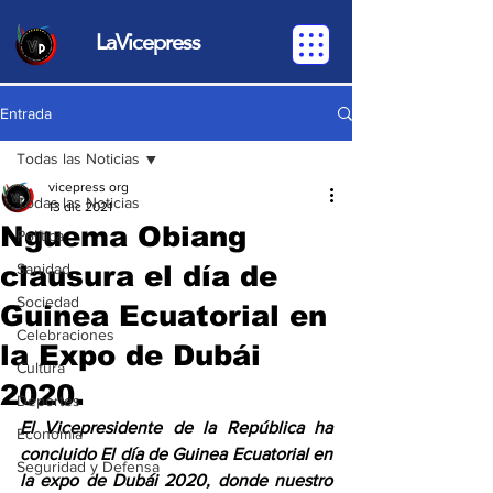
LaVicepress
Entrada
Todas las Noticias
vicepress org
Todas las Noticias
13 dic 2021
Nguema Obiang
Política
clausura el día de
Sanidad
Sociedad
Guinea Ecuatorial en
Celebraciones
la Expo de Dubái
Cultura
2020.
Deportes
El Vicepresidente de la República ha 
Economia
concluido El día de Guinea Ecuatorial en 
Seguridad y Defensa
la expo de Dubái 2020, donde nuestro 