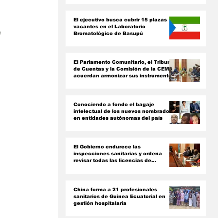
ón
El ejecutivo busca cubrir 15 plazas
vacantes en el Laboratorio
 
Bromatológico de Basupú
El Parlamento Comunitario, el Tribunal
de Cuentas y la Comisión de la CEMAC
acuerdan armonizar sus instrumentos
jurídicos
Conociendo a fondo el bagaje
intelectual de los nuevos nombrados
en entidades autónomas del país ‎
El Gobierno endurece las
inspecciones sanitarias y ordena
revisar todas las licencias de
farmacias y clínicas
China forma a 21 profesionales
sanitarios de Guinea Ecuatorial en
gestión hospitalaria