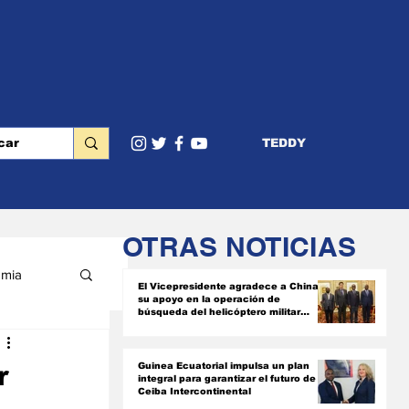
TEDDY
OTRAS NOTICIAS
mia
El Vicepresidente agradece a China
su apoyo en la operación de
búsqueda del helicóptero militar
siniestrado
RIOR
r
Guinea Ecuatorial impulsa un plan
integral para garantizar el futuro de
Ceiba Intercontinental