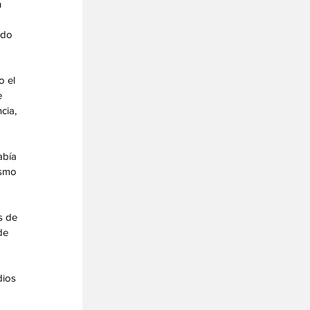
 
ndo 
 el 
 
cia, 
abía 
ismo 
s de 
de 
ios 