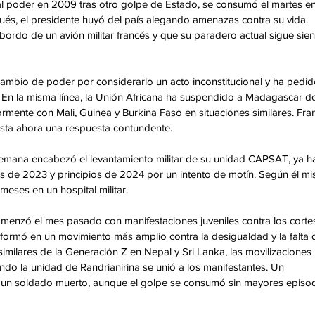
 al poder en 2009 tras otro golpe de Estado, se consumó el martes en
és, el presidente huyó del país alegando amenazas contra su vida. 
ordo de un avión militar francés y que su paradero actual sigue sie
mbio de poder por considerarlo un acto inconstitucional y ha pedido
 En la misma línea, la Unión Africana ha suspendido a Madagascar de
mente con Mali, Guinea y Burkina Faso en situaciones similares. Fran
asta ahora una respuesta contundente.
emana encabezó el levantamiento militar de su unidad CAPSAT, ya h
s de 2023 y principios de 2024 por un intento de motín. Según él m
meses en un hospital militar.
comenzó el mes pasado con manifestaciones juveniles contra los corte
sformó en un movimiento más amplio contra la desigualdad y la falta 
imilares de la Generación Z en Nepal y Sri Lanka, las movilizaciones 
do la unidad de Randrianirina se unió a los manifestantes. Un 
 un soldado muerto, aunque el golpe se consumó sin mayores episod