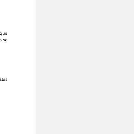
que 
o se 
 
stas 