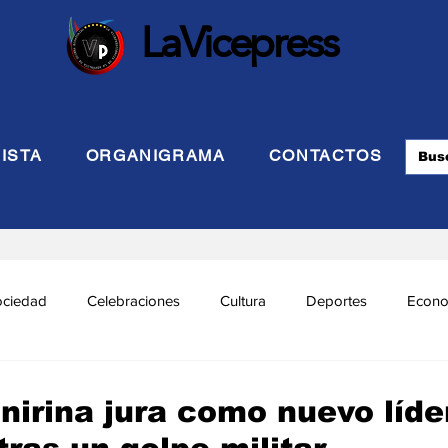
LaVicepress
ISTA
ORGANIGRAMA
CONTACTOS
ociedad
Celebraciones
Cultura
Deportes
Econo
cional
Politca Exterior
Educación
Justicia
INTE
nirina jura como nuevo líde