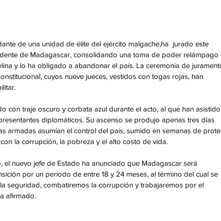
ante de una unidad de élite del ejército malgache,ha  jurado este 
sidente de Madagascar, consolidando una toma de poder relámpago 
ina y lo ha obligado a abandonar el país. La ceremonia de jurament
onstitucional, cuyos nueve jueces, vestidos con togas rojas, han 
litar.
o con traje oscuro y corbata azul durante el acto, al que han asistido
epresentantes diplomáticos. Su ascenso se produjo apenas tres días 
as armadas asumían el control del país, sumido en semanas de prote
n la corrupción, la pobreza y el alto costo de vida.
to, el nuevo jefe de Estado ha anunciado que Madagascar será 
sición por un periodo de entre 18 y 24 meses, al término del cual se 
a seguridad, combatiremos la corrupción y trabajaremos por el 
ha afirmado.