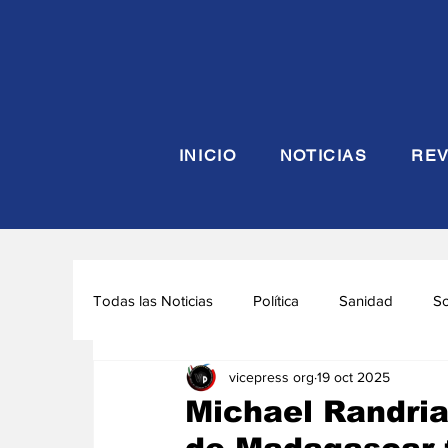
INICIO
NOTICIAS
REV
Todas las Noticias
Política
Sanidad
S
vicepress org
19 oct 2025
Seguridad y Defensa
Turismo
Interna
Michael Randria