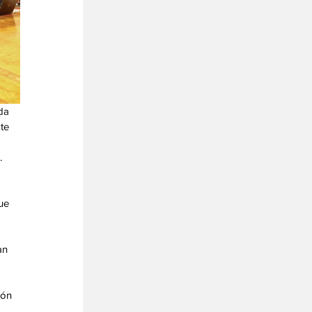
da 
te 
 
ue 
an 
 
ión 