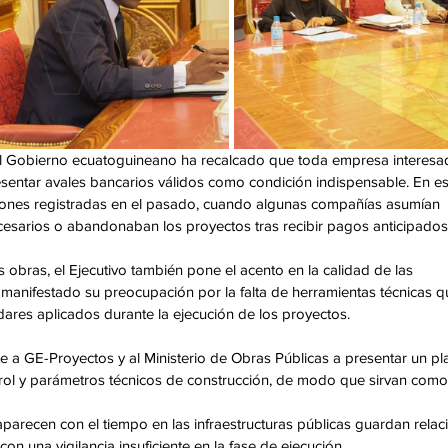
el Gobierno ecuatoguineano ha recalcado que toda empresa interesa
sentar avales bancarios válidos como condición indispensable. En es
ciones registradas en el pasado, cuando algunas compañías asumían 
cesarios o abandonaban los proyectos tras recibir pagos anticipados.
obras, el Ejecutivo también pone el acento en la calidad de las 
a manifestado su preocupación por la falta de herramientas técnicas q
ares aplicados durante la ejecución de los proyectos. 
te a GE-Proyectos y al Ministerio de Obras Públicas a presentar un pl
trol y parámetros técnicos de construcción, de modo que sirvan como
parecen con el tiempo en las infraestructuras públicas guardan relac
n una vigilancia insuficiente en la fase de ejecución. 