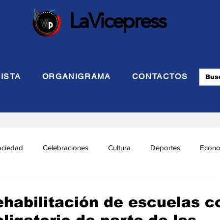
LaVicepress
ISTA
ORGANIGRAMA
CONTACTOS
ociedad
Celebraciones
Cultura
Deportes
Econo
cional
Politca Exterior
Educación
Justicia
INTE
ehabilitación de escuelas c