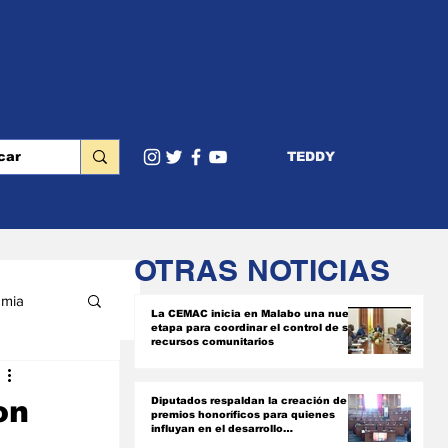
TEDDY
OTRAS NOTICIAS
mia
La CEMAC inicia en Malabo una nueva
etapa para coordinar el control de sus
recursos comunitarios
RIOR
on
Diputados respaldan la creación de
premios honoríficos para quienes
influyan en el desarrollo
socioeconómico del país