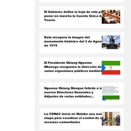
ón
El Gobierno define la hoja de ruta para
poner en marcha la Cuenta Única del
Tesoro
Bata recupera la imagen del
monumento histórico del 3 de Agosto
de 1979
El Presidente Obiang Nguema
Mbasogo reorganiza la dirección de
varios organismos públicos mediante
nuevos decretos presidenciales
Nguema Obiang Mangue felicita a los
nuevos Directores Generales y
Adjuntos de varias entidades
paraestatales
La CEMAC inicia en Malabo una nueva
etapa para coordinar el control de sus
recursos comunitarios