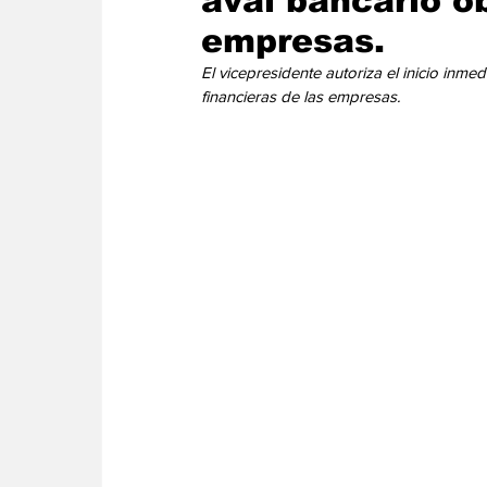
aval bancario ob
Energia
Asuntos Sociales
Telecomuni
empresas.
El vicepresidente autoriza el inicio inme
financieras de las empresas.