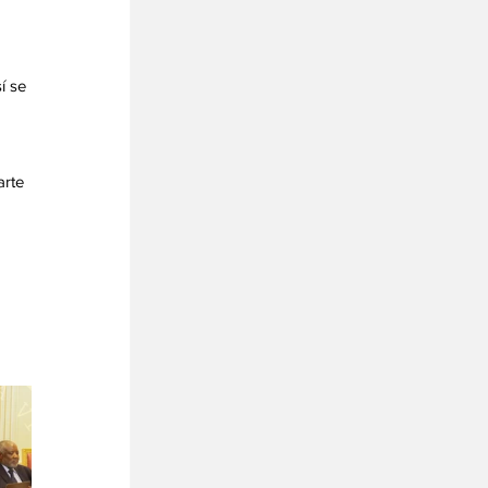
í se 
rte 
 
 