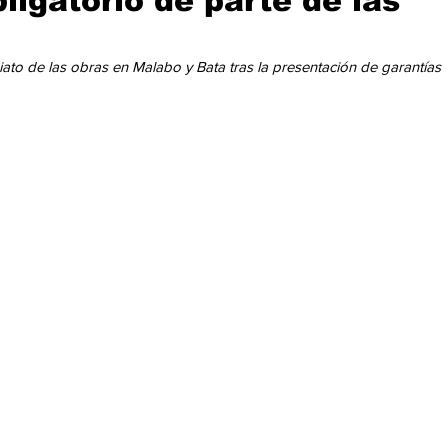
ligatorio de parte de las
cación
Cumbres
Tecnología
Agricultura
Religi
diato de las obras en Malabo y Bata tras la presentación de garantías 