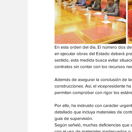
En esta orden del día, El número dos d
en ejecutar obras del Estado deberá pre
sentido, esta medida busca evitar situa
contratos sin contar con los recursos ne
Además de asegurar la conclusión de las 
construcciones. Así, el vicepresidente h
permitan comprobar con rigor los estánd
Por ello, ha instruido con carácter urgen
detallado que incluya materiales de con
guía de supervisión. 
Según señaló, muchas deficiencias que a
con el uso de materiales inadecuados o co