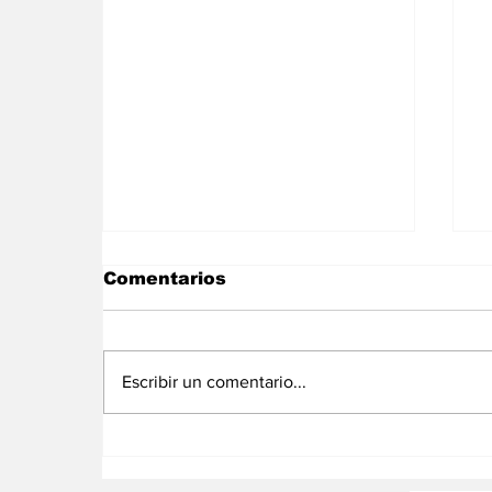
Comentarios
Escribir un comentario...
Diputados respaldan la
E
creación de premios
h
honoríficos para
e