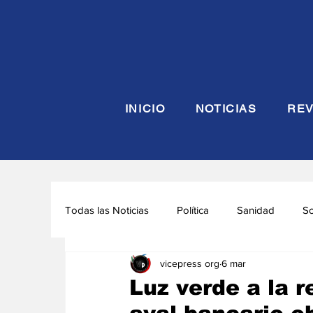
INICIO
NOTICIAS
REV
Todas las Noticias
Política
Sanidad
S
vicepress org
6 mar
Seguridad y Defensa
Turismo
Interna
Luz verde a la r