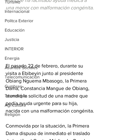
Mangue ha facilitado ayuda médica a 
Turismo
una menor con malformación congénita.
Internacional
Politca Exterior
Educación
Justicia
INTERIOR
Energia
El pasado 22 de febrero, durante su 
Asuntos Sociales
visita a Ebibeyin junto al presidente 
Telecomunicación
Obiang Nguema Mbasogo, la Primera 
Cumbres
Dama, Constancia Mangue de Obiang, 
Tecnología
atendió la solicitud de una madre que 
pedía ayuda urgente para su hija, 
Agricultura
nacida con una malformación congénita.
Religión
Conmovida por la situación, la Primera 
Dama dispuso de inmediato el traslado 