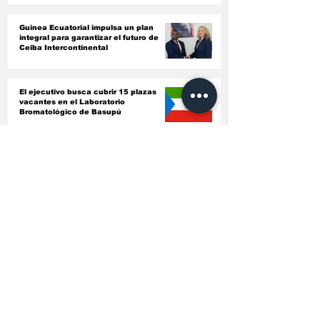
Guinea Ecuatorial impulsa un plan
integral para garantizar el futuro de
Ceiba Intercontinental
El ejecutivo busca cubrir 15 plazas
vacantes en el Laboratorio
Bromatológico de Basupú
El Parlamento Comunitario, el Tribunal
de Cuentas y la Comisión de la CEMAC
acuerdan armonizar sus instrumentos
jurídicos
Conociendo a fondo el bagaje
intelectual de los nuevos nombrados en
entidades autónomas del país ‎
El Gobierno endurece las inspecciones
sanitarias y ordena revisar todas las
licencias de farmacias y clínicas