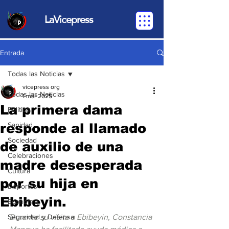
LaVicepress
Entrada
Todas las Noticias
vicepress org
Todas las Noticias
1 mar 2025
La primera dama
Política
responde al llamado
Sanidad
Sociedad
de auxilio de una
Celebraciones
madre desesperada
Cultura
por su hija en
Deportes
Ebibeyin.
Economia
Seguridad y Defensa
Durante su visita a Ebibeyin, Constancia 