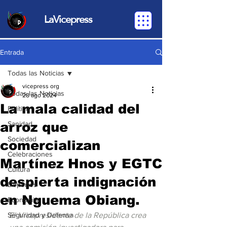
LaVicepress
Entrada
Todas las Noticias
vicepress org
Todas las Noticias
28 ago 2024
La mala calidad del
Política
arroz que
Sanidad
Sociedad
comercializan
Celebraciones
Martínez Hnos y EGTC
Cultura
despierta indignación
Deportes
en Nguema Obiang.
Economia
Seguridad y Defensa
El Vicepresidente de la República crea 