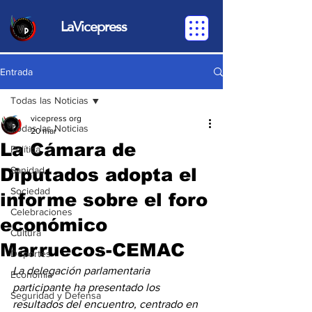
LaVicepress
Entrada
Todas las Noticias
vicepress org
Todas las Noticias
20 mar
La Cámara de
Política
Diputados adopta el
Sanidad
Sociedad
informe sobre el foro
Celebraciones
económico
Cultura
Marruecos-CEMAC
Deportes
La delegación parlamentaria 
Economia
participante ha presentado los 
Seguridad y Defensa
resultados del encuentro, centrado en 