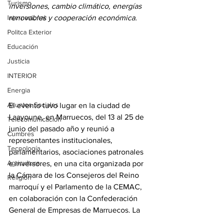
Turismo
inversiones, cambio climático, energías 
Internacional
renovables y cooperación económica.
Politca Exterior
Educación
Justicia
INTERIOR
Energia
Asuntos Sociales
El evento tuvo lugar en la ciudad de 
Laayoune, en Marruecos, del 13 al 25 de 
Telecomunicación
junio del pasado año y reunió a 
Cumbres
representantes institucionales, 
Tecnología
parlamentarios, asociaciones patronales 
Agricultura
e inversores, en una cita organizada por 
la Cámara de los Consejeros del Reino 
Religión
marroquí y el Parlamento de la CEMAC, 
en colaboración con la Confederación 
General de Empresas de Marruecos. La 