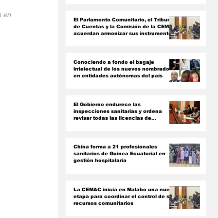
ón
 en 
El Parlamento Comunitario, el Tribunal
de Cuentas y la Comisión de la CEMAC
acuerdan armonizar sus instrumentos
jurídicos
Conociendo a fondo el bagaje
intelectual de los nuevos nombrados
en entidades autónomas del país ‎
El Gobierno endurece las
inspecciones sanitarias y ordena
revisar todas las licencias de
farmacias y clínicas
China forma a 21 profesionales
sanitarios de Guinea Ecuatorial en
gestión hospitalaria
La CEMAC inicia en Malabo una nueva
etapa para coordinar el control de sus
recursos comunitarios