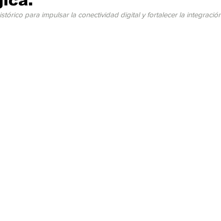
gica.
cación
Cumbres
Tecnología
Agricultura
Religi
rico para impulsar la conectividad digital y fortalecer la integración