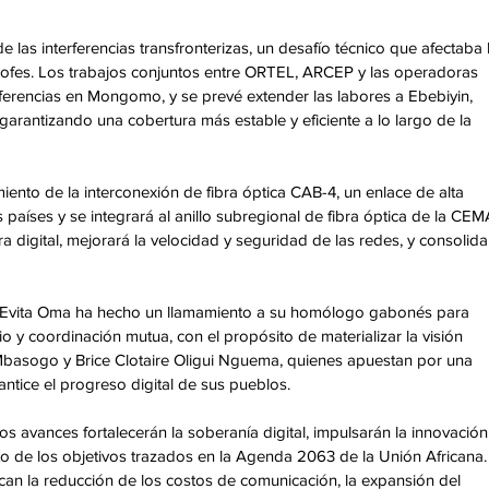
las interferencias transfronterizas, un desafío técnico que afectaba l
ítrofes. Los trabajos conjuntos entre ORTEL, ARCEP y las operadoras 
rferencias en Mongomo, y se prevé extender las labores a Ebebiyin, 
rantizando una cobertura más estable y eficiente a lo largo de la 
iento de la interconexión de fibra óptica CAB-4, un enlace de alta 
aíses y se integrará al anillo subregional de fibra óptica de la CEM
ra digital, mejorará la velocidad y seguridad de las redes, y consolida
to Evita Oma ha hecho un llamamiento a su homólogo gabonés para 
io y coordinación mutua, con el propósito de materializar la visión 
sogo y Brice Clotaire Oligui Nguema, quienes apuestan por una 
antice el progreso digital de sus pueblos.
 avances fortalecerán la soberanía digital, impulsarán la innovación
to de los objetivos trazados en la Agenda 2063 de la Unión Africana.
can la reducción de los costos de comunicación, la expansión del 