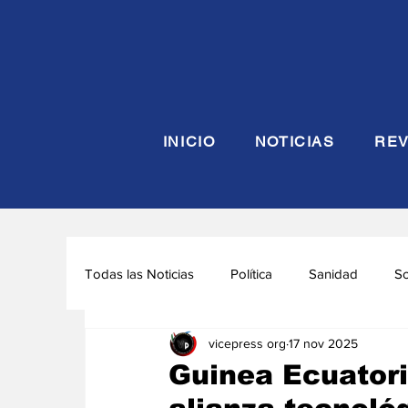
INICIO
NOTICIAS
REV
Todas las Noticias
Política
Sanidad
S
vicepress org
17 nov 2025
Seguridad y Defensa
Turismo
Interna
Guinea Ecuatori