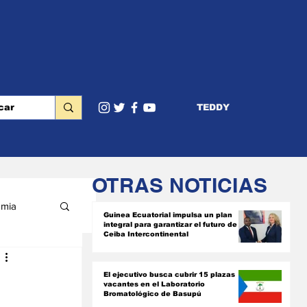
TEDDY
OTRAS NOTICIAS
mia
Guinea Ecuatorial impulsa un plan
integral para garantizar el futuro de
Ceiba Intercontinental
RIOR
El ejecutivo busca cubrir 15 plazas
vacantes en el Laboratorio
Bromatológico de Basupú