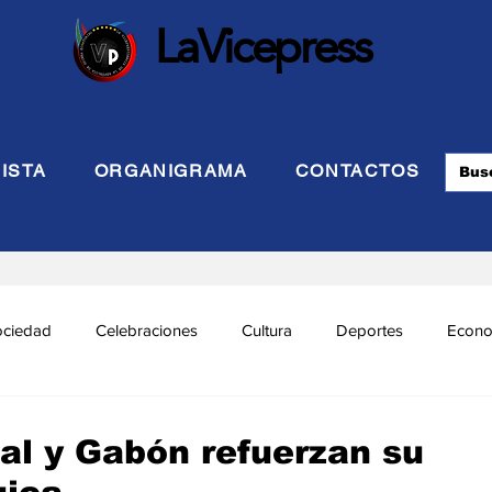
LaVicepress
ISTA
ORGANIGRAMA
CONTACTOS
ociedad
Celebraciones
Cultura
Deportes
Econo
cional
Politca Exterior
Educación
Justicia
INTE
al y Gabón refuerzan su