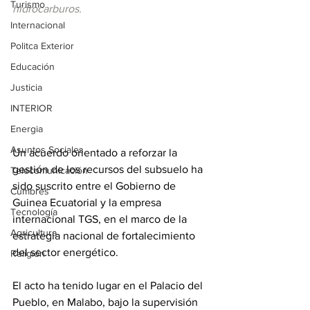
Turismo
hidrocarburos.
Internacional
Politca Exterior
Educación
Justicia
INTERIOR
Energia
Asuntos Sociales
Un acuerdo orientado a reforzar la 
gestión de los recursos del subsuelo ha 
Telecomunicación
sido suscrito entre el Gobierno de 
Cumbres
Guinea Ecuatorial y la empresa 
Tecnología
internacional TGS, en el marco de la 
Agricultura
estrategia nacional de fortalecimiento 
del sector energético.
Religión
El acto ha tenido lugar en el Palacio del 
Pueblo, en Malabo, bajo la supervisión 