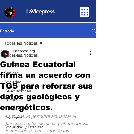
LaVicepress
Entrada
Todas las Noticias
vicepress org
Todas las Noticias
27 mar
Guinea Ecuatorial
Política
firma un acuerdo con
Sanidad
Sociedad
TGS para reforzar sus
Celebraciones
datos geológicos y
Cultura
energéticos.
Deportes
La iniciativa permitirá actualizar el 
Economia
banco de datos sísmicos y atraer nuevas 
Seguridad y Defensa
inversiones en el sector de los 