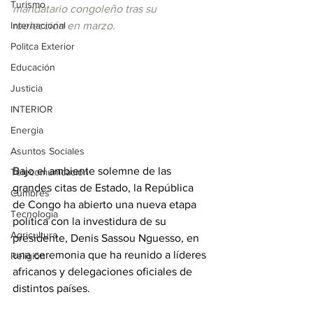
Turismo
mandatario congoleño tras su 
Internacional
reelección en marzo.
Politca Exterior
Educación
Justicia
INTERIOR
Energia
Asuntos Sociales
Bajo el ambiente solemne de las 
Telecomunicación
grandes citas de Estado, la República 
Cumbres
de Congo ha abierto una nueva etapa 
Tecnología
política con la investidura de su 
Agricultura
presidente, Denis Sassou Nguesso, en 
una ceremonia que ha reunido a líderes 
Religión
africanos y delegaciones oficiales de 
distintos países. 