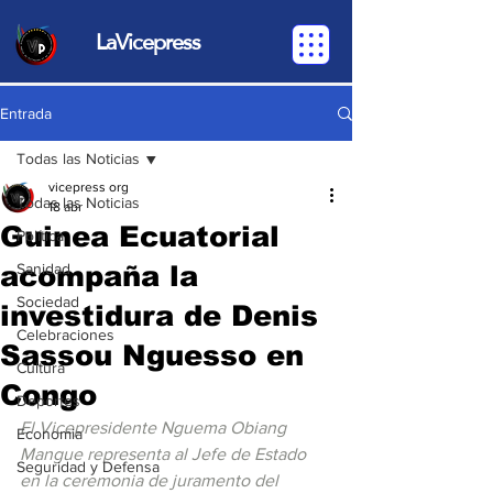
LaVicepress
Entrada
Todas las Noticias
vicepress org
Todas las Noticias
18 abr
Guinea Ecuatorial
Política
acompaña la
Sanidad
Sociedad
investidura de Denis
Celebraciones
Sassou Nguesso en
Cultura
Congo
Deportes
El Vicepresidente Nguema Obiang 
Economia
Mangue representa al Jefe de Estado 
Seguridad y Defensa
en la ceremonia de juramento del 