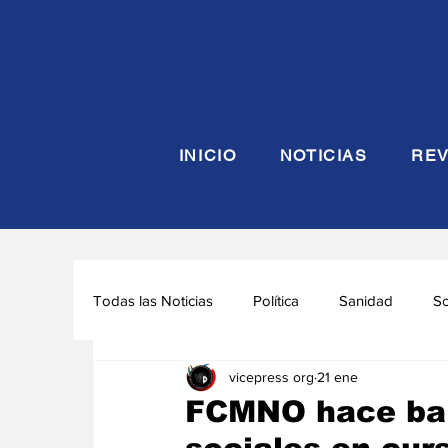
INICIO
NOTICIAS
REV
Todas las Noticias
Política
Sanidad
S
vicepress org
21 ene
Seguridad y Defensa
Turismo
Interna
FCMNO hace bal