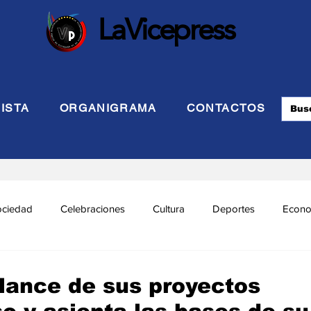
LaVicepress
ISTA
ORGANIGRAMA
CONTACTOS
ociedad
Celebraciones
Cultura
Deportes
Econo
cional
Politca Exterior
Educación
Justicia
INTE
ance de sus proyectos