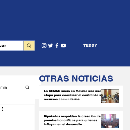
TEDDY
OTRAS NOTICIAS
mia
La CEMAC inicia en Malabo una nueva
etapa para coordinar el control de sus
recursos comunitarios
RIOR
Diputados respaldan la creación de
premios honoríficos para quienes
influyan en el desarrollo
socioeconómico del país