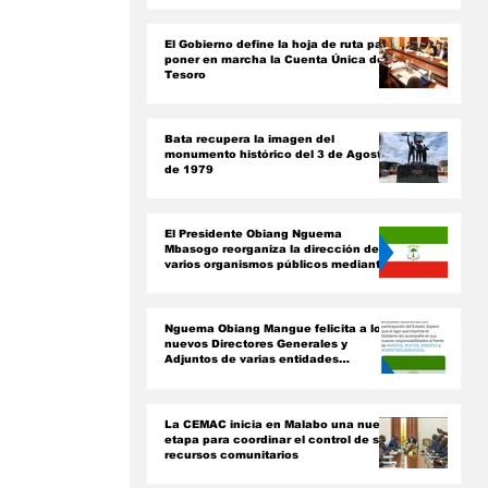
ón
El Gobierno define la hoja de ruta para
poner en marcha la Cuenta Única del
Tesoro
Bata recupera la imagen del
monumento histórico del 3 de Agosto
de 1979
El Presidente Obiang Nguema
Mbasogo reorganiza la dirección de
varios organismos públicos mediante
nuevos decretos presidenciales
Nguema Obiang Mangue felicita a los
nuevos Directores Generales y
Adjuntos de varias entidades
paraestatales
La CEMAC inicia en Malabo una nueva
etapa para coordinar el control de sus
recursos comunitarios