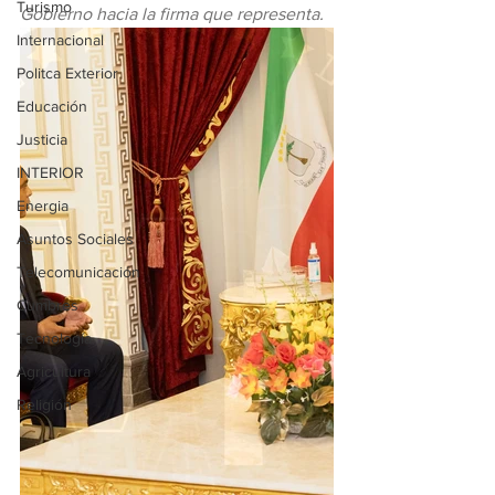
Turismo
Gobierno hacia la firma que representa.
Internacional
Politca Exterior
Educación
Justicia
INTERIOR
Energia
Asuntos Sociales
Telecomunicación
Cumbres
Tecnología
Agricultura
Religión