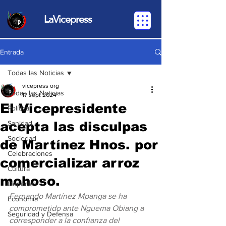
LaVicepress
Entrada
Todas las Noticias
vicepress org
Todas las Noticias
17 sept 2024
El Vicepresidente
Política
acepta las disculpas
Sanidad
Sociedad
de Martínez Hnos. por
Celebraciones
comercializar arroz
Cultura
mohoso.
Deportes
Fernando Martínez Mpanga se ha 
Economia
comprometido ante Nguema Obiang a 
Seguridad y Defensa
corresponder a la confianza del 