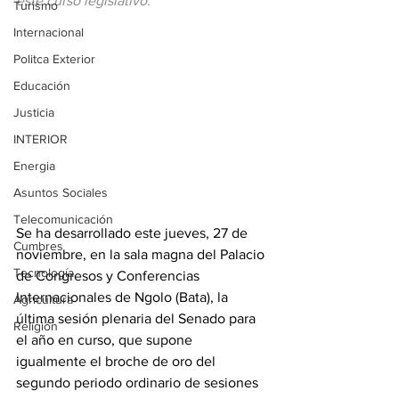
este curso legislativo.
Turismo
Internacional
Politca Exterior
Educación
Justicia
INTERIOR
Energia
Asuntos Sociales
Telecomunicación
Se ha desarrollado este jueves, 27 de 
Cumbres
noviembre, en la sala magna del Palacio 
Tecnología
de Congresos y Conferencias 
Internacionales de Ngolo (Bata), la 
Agricultura
última sesión plenaria del Senado para 
Religión
el año en curso, que supone 
igualmente el broche de oro del 
segundo periodo ordinario de sesiones 