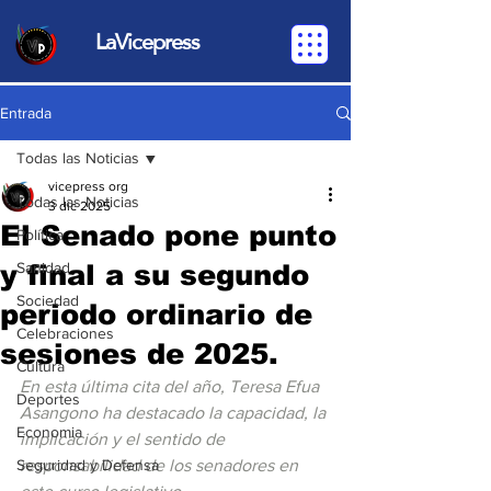
LaVicepress
Entrada
Todas las Noticias
vicepress org
Todas las Noticias
3 dic 2025
El Senado pone punto
Política
y final a su segundo
Sanidad
Sociedad
periodo ordinario de
Celebraciones
sesiones de 2025.
Cultura
En esta última cita del año, Teresa Efua 
Deportes
Asangono ha destacado la capacidad, la 
Economia
implicación y el sentido de 
Seguridad y Defensa
responsabilidad de los senadores en 