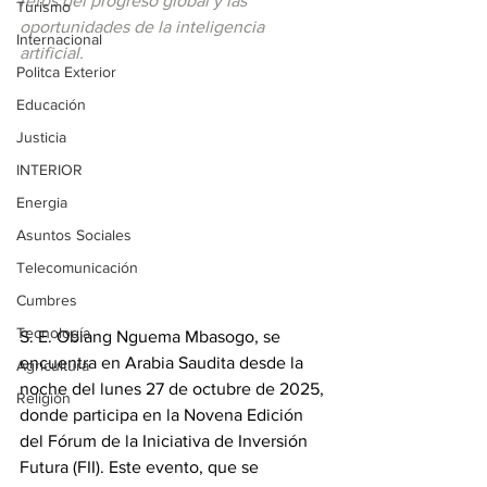
retos del progreso global y las 
Turismo
oportunidades de la inteligencia 
Internacional
artificial.
Politca Exterior
Educación
Justicia
INTERIOR
Energia
Asuntos Sociales
Telecomunicación
Cumbres
Tecnología
S. E. Obiang Nguema Mbasogo, se 
encuentra en Arabia Saudita desde la 
Agricultura
noche del lunes 27 de octubre de 2025, 
Religión
donde participa en la Novena Edición 
del Fórum de la Iniciativa de Inversión 
Futura (FII). Este evento, que se 