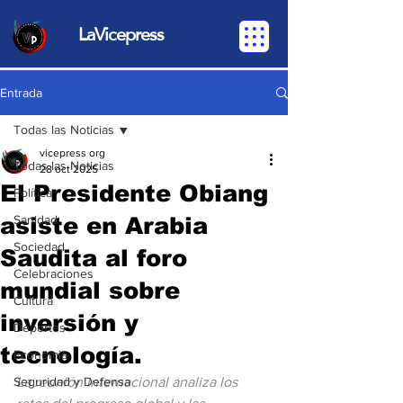
LaVicepress
Entrada
Todas las Noticias
vicepress org
Todas las Noticias
28 oct 2025
El Presidente Obiang
Política
asiste en Arabia
Sanidad
Sociedad
Saudita al foro
Celebraciones
mundial sobre
Cultura
inversión y
Deportes
tecnología.
Economia
Seguridad y Defensa
La reunión internacional analiza los 