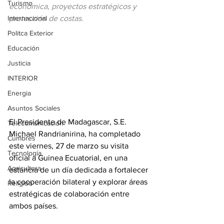
Turismo
económica, proyectos estratégicos y 
Internacional
protección de costas.
Politca Exterior
Educación
Justicia
INTERIOR
Energia
Asuntos Sociales
El Presidente de Madagascar, S.E. 
Telecomunicación
Michael Randrianirina, ha completado 
Cumbres
este viernes, 27 de marzo su visita 
Tecnología
oficial a Guinea Ecuatorial, en una 
Agricultura
estancia de un día dedicada a fortalecer 
la cooperación bilateral y explorar áreas 
Religión
estratégicas de colaboración entre 
ambos países.