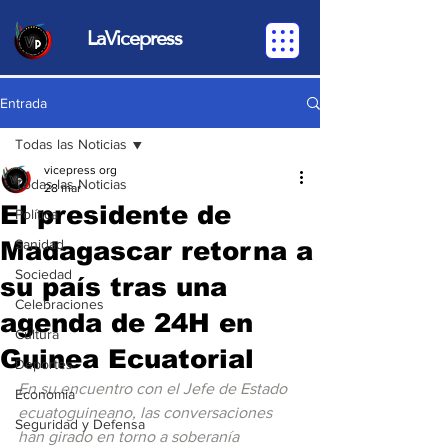
LaVicepress
Entrada
Todas las Noticias
vicepress org
Todas las Noticias
28 mar
El presidente de
Política
Madagascar retorna a
Sanidad
Sociedad
su país tras una
Celebraciones
agenda de 24H en
Cultura
Guinea Ecuatorial
Deportes
En su encuentro con el Jefe de Estado 
Economia
ecuatoguineano, las conversaciones 
Seguridad y Defensa
han girado en torno a soberanía 