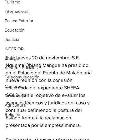
Turismo
Internacional
Politca Exterior
Educación
Justicia
INTERIOR
Este jueves 20 de noviembre, S.E. 
Energia
Nguema Obiang Mangue ha presidido 
Asuntos Sociales
en el Palacio del Pueblo de Malabo una 
Telecomunicación
nueva reunión con la comisión 
Cumbres
encargada del expediente SHEFA 
GOLD, con el objetivo de evaluar los 
Tecnología
avances técnicos y jurídicos del caso y 
Agricultura
continuar definiendo la postura del 
Religión
Estado frente a la reclamación 
presentada por la empresa minera. 