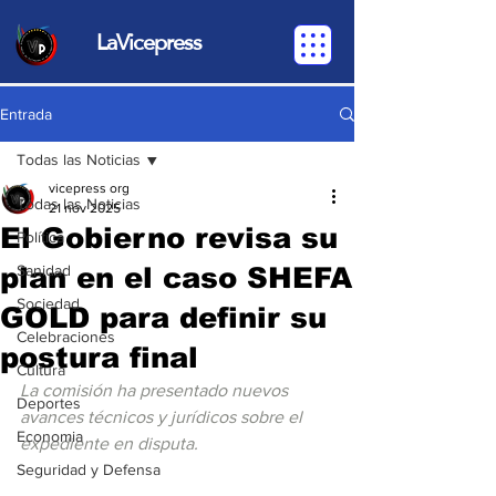
LaVicepress
Entrada
Todas las Noticias
vicepress org
Todas las Noticias
21 nov 2025
El Gobierno revisa su
Política
plan en el caso SHEFA
Sanidad
Sociedad
GOLD para definir su
Celebraciones
postura final
Cultura
La comisión ha presentado nuevos 
Deportes
avances técnicos y jurídicos sobre el 
Economia
expediente en disputa.
Seguridad y Defensa