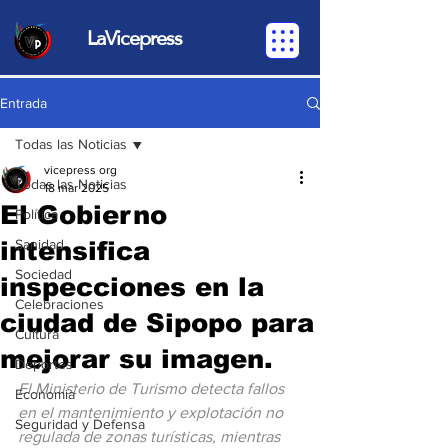
LaVicepress
Entrada
Todas las Noticias
vicepress org
Todas las Noticias
18 mar 2025
El Gobierno
Política
intensifica
Sanidad
Sociedad
inspecciones en la
Celebraciones
ciudad de Sipopo para
Cultura
mejorar su imagen.
Deportes
El Ministerio de Turismo detecta fallos 
Economia
en el mantenimiento y explotación no 
Seguridad y Defensa
regulada de zonas turísticas, mientras 