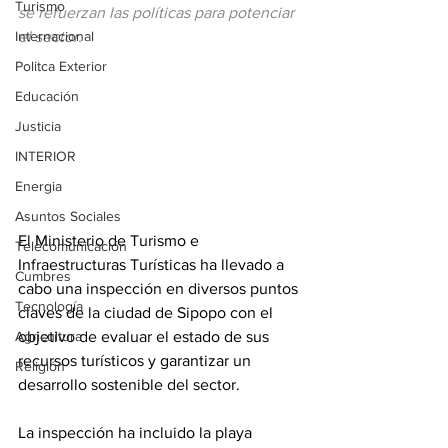
Turismo
se refuerzan las políticas para potenciar 
Internacional
el sector.
Politca Exterior
Educación
Justicia
INTERIOR
Energia
Asuntos Sociales
El Ministerio de Turismo e 
Telecomunicación
Infraestructuras Turísticas ha llevado a 
Cumbres
cabo una inspección en diversos puntos 
Tecnología
claves de la ciudad de Sipopo con el 
objetivo de evaluar el estado de sus 
Agricultura
recursos turísticos y garantizar un 
Religión
desarrollo sostenible del sector.
La inspección ha incluido la playa 