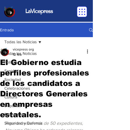
LaVicepress
Entrada
Todas las Noticias
vicepress org
Todas las Noticias
12 feb
El Gobierno estudia
Política
perfiles profesionales
Sanidad
Sociedad
de los candidatos a
Celebraciones
Directores Generales
Cultura
en empresas
Deportes
estatales.
Economia
Seguridad y Defensa
Pese a revisar más de 50 expedientes, 