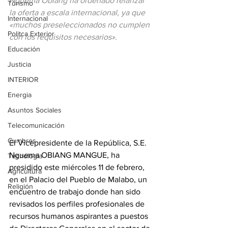
Nguema Obiang ha ordenado relanzar 
Turismo
la oferta a escala internacional, ya que 
Internacional
«muchos preseleccionados no cumplen 
Politca Exterior
con los requisitos necesarios».
Educación
Justicia
INTERIOR
Energia
Asuntos Sociales
Telecomunicación
Cumbres
El Vicepresidente de la República, S.E. 
Nguema OBIANG MANGUE, ha 
Tecnología
presidido este miércoles 11 de febrero, 
Agricultura
en el Palacio del Pueblo de Malabo, un 
Religión
encuentro de trabajo donde han sido 
revisados los perfiles profesionales de 
recursos humanos aspirantes a puestos 