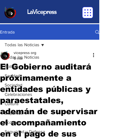
LaVicepress
Entrada
Todas las Noticias
vicepress org
Todas las Noticias
6 mar
El Gobierno auditará
Política
próximamente a
Sanidad
Sociedad
entidades públicas y
Celebraciones
paraestatales,
Cultura
ademán de supervisar
Deportes
el acompañamiento
Economia
en el pago de sus
Seguridad y Defensa