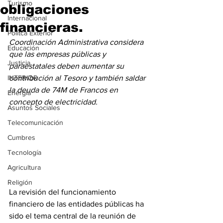
Turismo
obligaciones
Internacional
financieras.
Politca Exterior
Coordinación Administrativa considera 
Educación
que las empresas públicas y 
Justicia
paraestatales deben aumentar su 
INTERIOR
contribución al Tesoro y también saldar 
la deuda de 74M de Francos en 
Energia
concepto de electricidad.
Asuntos Sociales
Telecomunicación
Cumbres
Tecnología
Agricultura
Religión
La revisión del funcionamiento 
financiero de las entidades públicas ha 
sido el tema central de la reunión de 