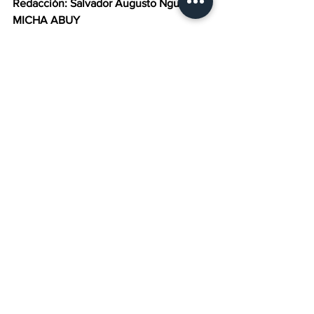
Redacción: Salvador Augusto Nguema 
MICHA ABUY 
Fuente: La Primatura del
Gobierno
.
Política
Entradas recientes