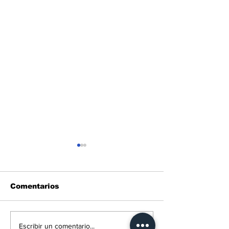
Comentarios
El Parlamento
Conociendo a
Escribir un comentario...