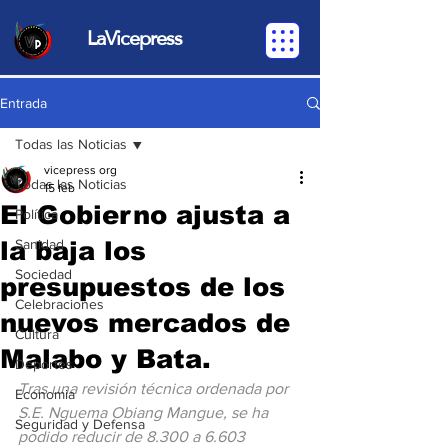
LaVicepress
Entrada
Todas las Noticias
vicepress org
Todas las Noticias
15 feb
El Gobierno ajusta a
Política
la baja los
Sanidad
Sociedad
presupuestos de los
Celebraciones
nuevos mercados de
Cultura
Malabo y Bata.
Deportes
Tras una revisión técnica ordenada por 
Economia
S.E. Nguema Obiang Mangue, se ha 
Seguridad y Defensa
podido reducir de 8.300 a 6.603 