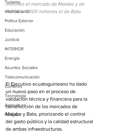
Turismo
millones el mercado de Malabo y de 
Internacional
11.000 a 7.000 millones el de Bata.
Politca Exterior
Educación
Justicia
INTERIOR
Energia
Asuntos Sociales
Telecomunicación
El Ejecutivo ecuatoguineano ha dado 
Cumbres
un nuevo paso en el proceso de 
Tecnología
validación técnica y financiera para la 
Agricultura
construcción de los mercados de 
Malabo y Bata, priorizando el control 
Religión
del gasto público y la calidad estructural 
de ambas infraestructuras.