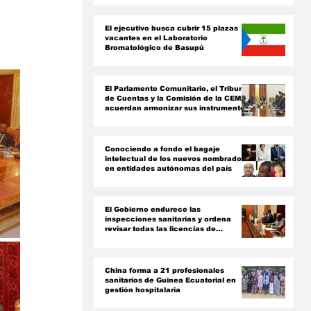
ón
El ejecutivo busca cubrir 15 plazas
vacantes en el Laboratorio
Bromatológico de Basupú
El Parlamento Comunitario, el Tribunal
de Cuentas y la Comisión de la CEMAC
acuerdan armonizar sus instrumentos
jurídicos
Conociendo a fondo el bagaje
intelectual de los nuevos nombrados
en entidades autónomas del país ‎
El Gobierno endurece las
inspecciones sanitarias y ordena
revisar todas las licencias de
farmacias y clínicas
China forma a 21 profesionales
sanitarios de Guinea Ecuatorial en
gestión hospitalaria