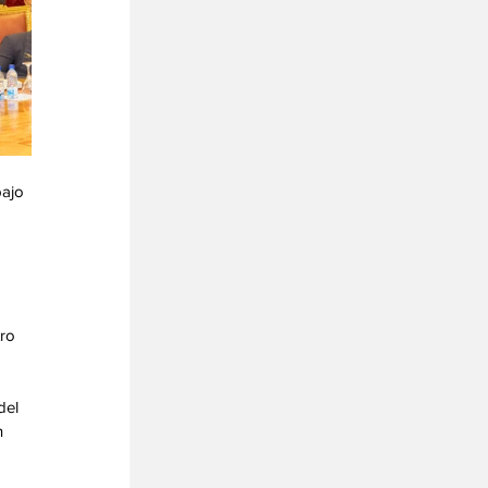
ajo 
 
ro 
del 
 