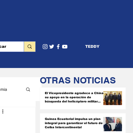
TEDDY
OTRAS NOTICIAS
mia
El Vicepresidente agradece a China
su apoyo en la operación de
búsqueda del helicóptero militar
siniestrado
RIOR
Guinea Ecuatorial impulsa un plan
integral para garantizar el futuro de
Ceiba Intercontinental