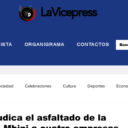
LaVicepress
ISTA
ORGANIGRAMA
CONTACTOS
ociedad
Celebraciones
Cultura
Deportes
Econo
cional
Politca Exterior
Educación
Justicia
INTE
dica el asfaltado de la