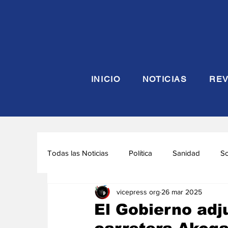
INICIO
NOTICIAS
REV
Todas las Noticias
Política
Sanidad
S
vicepress org
26 mar 2025
Seguridad y Defensa
Turismo
Interna
El Gobierno adju