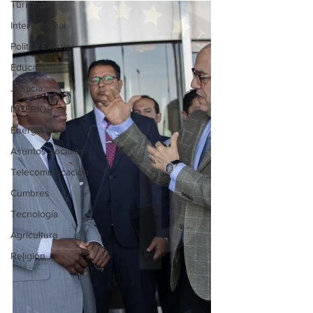
Turismo
Internacional
Politca Exterior
Educación
Justicia
INTERIOR
Energia
Asuntos Sociales
Telecomunicación
Cumbres
Tecnología
Agricultura
Religión