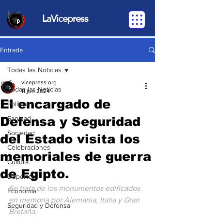
LaVicepress
Entrada
Todas las Noticias
vicepress org
Todas las Noticias
11 jun 2024
El encargado de
Política
Defensa y Seguridad
Sanidad
Sociedad
del Estado visita los
Celebraciones
memoriales de guerra
Cultura
de Egipto.
Deportes
Se trata de los monumentos edificados 
Economia
en memoria por Alemania, Italia y Gran 
Seguridad y Defensa
Bretaña.