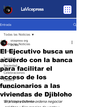
LaVicepress
Entrada
Todas las Noticias
vicepress org
Todas las Noticias
25 feb
El Ejecutivo busca un
Política
acuerdo con la banca
Sanidad
Sociedad
para facilitar el
Celebraciones
acceso de los
Cultura
funcionarios a las
Deportes
viviendas de Djibloho
Economia
Seguridad y Defensa
El Vicepresidente ordena negociar 