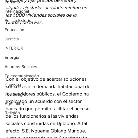
créditos y fijar precios de venta y 
Turismo
alquiler ajustados al salario mínimo en 
Internacional
las 1.000 viviendas sociales de la 
Politca Exterior
Ciudad de la Paz.
Educación
Justicia
INTERIOR
Energia
Asuntos Sociales
Telecomunicación
Con el objetivo de acercar soluciones 
Cumbres
concretas a la demanda habitacional de 
los servidores públicos, el Gobierno ha 
Tecnología
explorado un acuerdo con el sector 
Agricultura
bancario que permita facilitar el acceso 
Religión
de los funcionarios a las viviendas 
sociales construidas en Djibloho. A tal 
efecto, S.E. Nguema Obiang Mangue, 