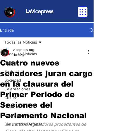
LaVicepress
Entrada
Todas las Noticias
vicepress org
Todas las Noticias
30 may
Cuatro nuevos
Política
senadores juran cargo
Sanidad
Sociedad
en la clausura del
Celebraciones
Primer Periodo de
Cultura
Sesiones del
Deportes
Parlamento Nacional
Economia
Seguridad y Defensa
Se trata de legisladores procedentes de 