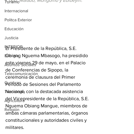
Cogo, Malabo, Mongomo y Ebibeyin.
Turismo
Internacional
Politca Exterior
Educación
Justicia
INTERIOR
El Presidente de la República, S.E. 
Obiang Nguema Mbasogo, ha presidido 
Energia
este viernes 29 de mayo, en el Palacio 
Asuntos Sociales
de Conferencias de Sipopo, la 
Telecomunicación
ceremonia de clausura del Primer 
Cumbres
Periodo de Sesiones del Parlamento 
Nacional, con la destacada asistencia 
Tecnología
del Vicepresidente de la República, S.E. 
Agricultura
Nguema Obiang Mangue, miembros de 
Religión
ambas cámaras parlamentarias, órganos 
constitucionales y autoridades civiles y 
militares.