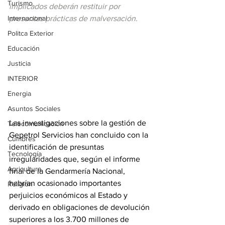
Turismo
implicados deberán restituir por 
Internacional
presuntas prácticas de malversación.
Politca Exterior
Educación
Justicia
INTERIOR
Energia
Asuntos Sociales
Las investigaciones sobre la gestión de 
Telecomunicación
Gepetrol Servicios han concluido con la 
Cumbres
identificación de presuntas 
Tecnología
irregularidades que, según el informe 
Agricultura
final de la Gendarmería Nacional, 
habrían ocasionado importantes 
Religión
perjuicios económicos al Estado y 
derivado en obligaciones de devolución 
superiores a los 3.700 millones de 