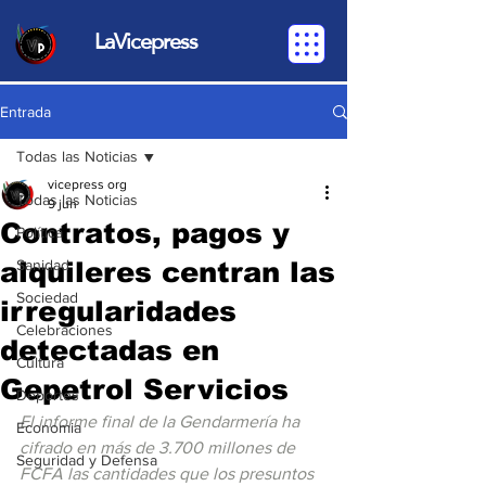
LaVicepress
Entrada
Todas las Noticias
vicepress org
Todas las Noticias
9 jun
Contratos, pagos y
Política
alquileres centran las
Sanidad
Sociedad
irregularidades
Celebraciones
detectadas en
Cultura
Gepetrol Servicios
Deportes
El informe final de la Gendarmería ha 
Economia
cifrado en más de 3.700 millones de 
Seguridad y Defensa
FCFA las cantidades que los presuntos 