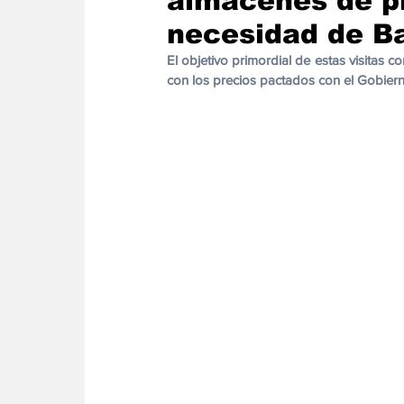
almacenes de p
Energia
Asuntos Sociales
Telecomuni
necesidad de B
El objetivo primordial de estas visitas co
con los precios pactados con el Gobier