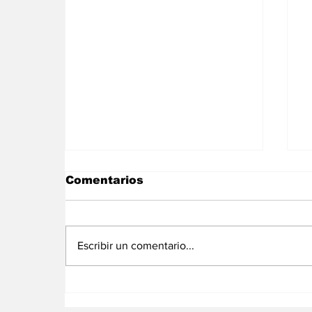
Comentarios
Escribir un comentario...
La CEMAC inicia en
S
Malabo una nueva