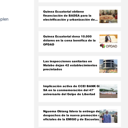
ón
Guinea Ecuatorial obtiene
financiación de BADEA para la
plen 
electrificación y urbanización de
Ciudad de La Paz
Guinea Ecuatorial dona 10.000
dólares en la cena benéfica de la
OPDAD
Las inspecciones sanitarias en
Malabo dejan 42 establecimientos
precintados
Implicación activa de CCEI BANK GE
SA en la conmemoración del 47°
aniversario del Golpe de Libertad ‎
Nguema Obiang lidera la entrega de
despachos de la nueva promoción de
oficiales de la EMIGO y de Escuelas
Militares Rusas‎