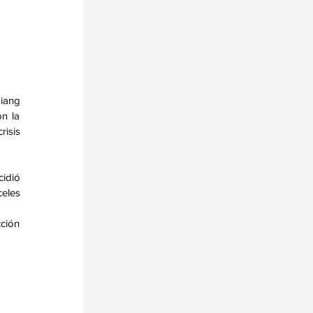
iang 
n la 
isis 
dió 
les 
ción 