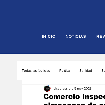
INICIO
NOTICIAS
REV
Todas las Noticias
Política
Sanidad
S
vicepress org
5 may 2023
Seguridad y Defensa
Turismo
Interna
Comercio inspec