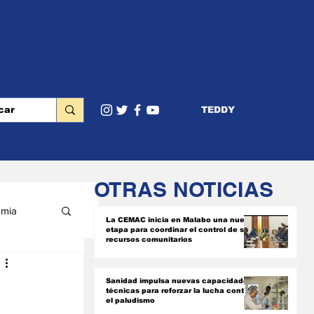
TEDDY
OTRAS NOTICIAS
mia
La CEMAC inicia en Malabo una nueva
etapa para coordinar el control de sus
recursos comunitarios
RIOR
Sanidad impulsa nuevas capacidades
técnicas para reforzar la lucha contra
el paludismo