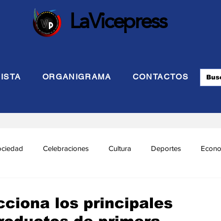
LaVicepress
ISTA
ORGANIGRAMA
CONTACTOS
ociedad
Celebraciones
Cultura
Deportes
Econo
cional
Politca Exterior
Educación
Justicia
INTE
ciona los principales