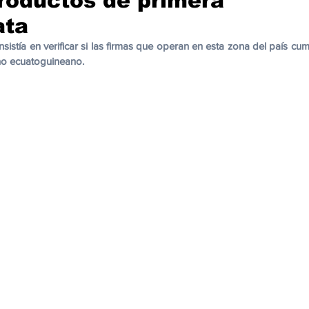
roductos de primera
cación
Cumbres
Tecnología
Agricultura
Religi
ata
nsistía en verificar si las firmas que operan en esta zona del país cum
no ecuatoguineano.