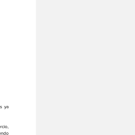
s ya 
cio, 
endo 