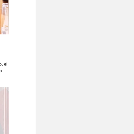
 
, el 
a 