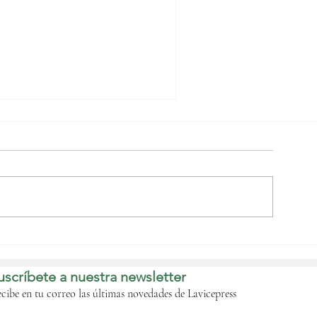
Nguema Obiang
bordará con las
istribuidoras de
uscríbete a nuestra newsletter
ombustible de forma
nminente la crisis que
cibe en tu correo las últimas novedades de Lavicepress
fecta al país‎