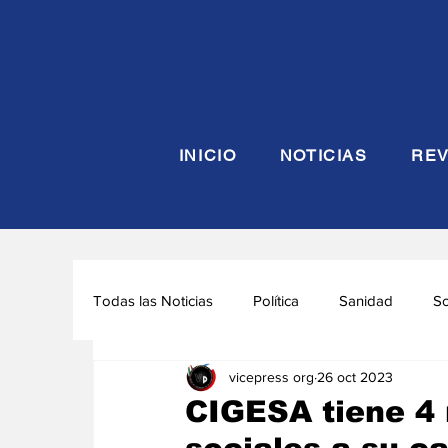
INICIO
NOTICIAS
REV
Todas las Noticias
Política
Sanidad
S
vicepress org
26 oct 2023
Seguridad y Defensa
Turismo
Interna
CIGESA tiene 4 