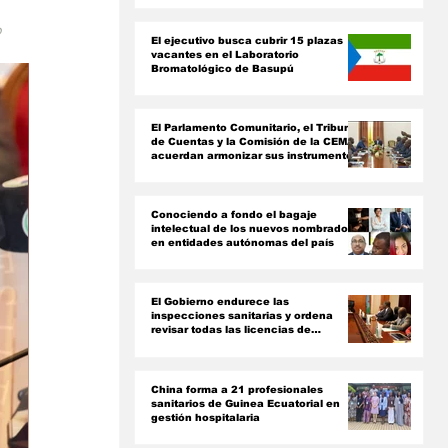
ón
 
El ejecutivo busca cubrir 15 plazas
vacantes en el Laboratorio
Bromatológico de Basupú
El Parlamento Comunitario, el Tribunal
de Cuentas y la Comisión de la CEMAC
acuerdan armonizar sus instrumentos
jurídicos
Conociendo a fondo el bagaje
intelectual de los nuevos nombrados
en entidades autónomas del país ‎
El Gobierno endurece las
inspecciones sanitarias y ordena
revisar todas las licencias de
farmacias y clínicas
China forma a 21 profesionales
sanitarios de Guinea Ecuatorial en
gestión hospitalaria