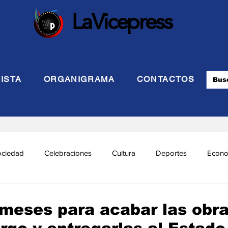
LaVicepress
ISTA
ORGANIGRAMA
CONTACTOS
ociedad
Celebraciones
Cultura
Deportes
Econo
cional
Politca Exterior
Educación
Justicia
INTE
meses para acabar las obr