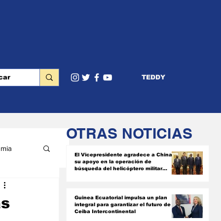
TEDDY
OTRAS NOTICIAS
mia
El Vicepresidente agradece a China
su apoyo en la operación de
búsqueda del helicóptero militar
siniestrado
RIOR
as
Guinea Ecuatorial impulsa un plan
integral para garantizar el futuro de
Ceiba Intercontinental