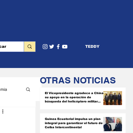
TEDDY
OTRAS NOTICIAS
mia
El Vicepresidente agradece a China
su apoyo en la operación de
búsqueda del helicóptero militar
siniestrado
RIOR
Guinea Ecuatorial impulsa un plan
integral para garantizar el futuro de
Ceiba Intercontinental