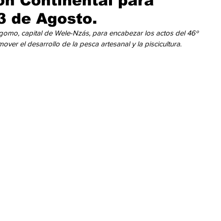
ón Continental para
cación
Cumbres
Tecnología
Agricultura
Religi
3 de Agosto.
ngomo, capital de Wele-Nzás, para encabezar los actos del 46º 
ver el desarrollo de la pesca artesanal y la piscicultura
.