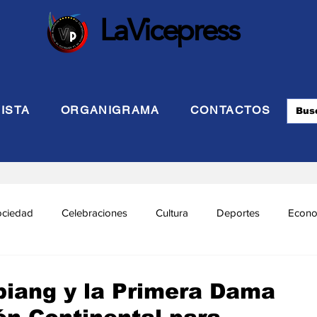
LaVicepress
ISTA
ORGANIGRAMA
CONTACTOS
ociedad
Celebraciones
Cultura
Deportes
Econo
cional
Politca Exterior
Educación
Justicia
INTE
biang y la Primera Dama