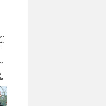
han 
as 
n 
da 
s 
fe 