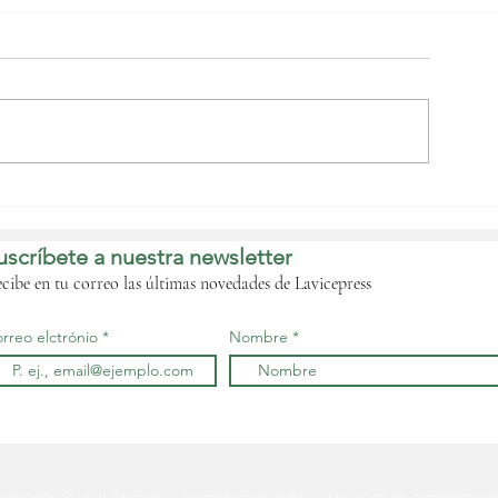
Nguema Obiang
bordará con las
istribuidoras de
uscríbete a nuestra newsletter
ombustible de forma
nminente la crisis que
cibe en tu correo las últimas novedades de Lavicepress
fecta al país‎
rreo elctrónio
Nombre
eservados. Cualquier copia o reproducción, total o parcial de los contenidos d