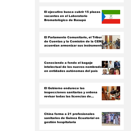
ón
El ejecutivo busca cubrir 15 plazas
vacantes en el Laboratorio
Bromatológico de Basupú
El Parlamento Comunitario, el Tribunal
de Cuentas y la Comisión de la CEMAC
acuerdan armonizar sus instrumentos
jurídicos
Conociendo a fondo el bagaje
intelectual de los nuevos nombrados
en entidades autónomas del país ‎
El Gobierno endurece las
inspecciones sanitarias y ordena
revisar todas las licencias de
farmacias y clínicas
China forma a 21 profesionales
sanitarios de Guinea Ecuatorial en
gestión hospitalaria