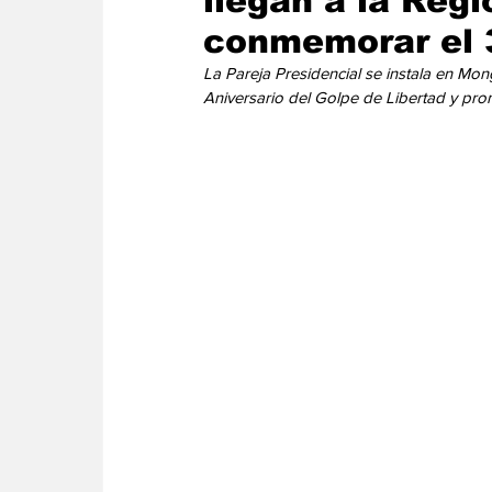
llegan a la Regi
Energia
Asuntos Sociales
Telecomuni
conmemorar el 
La
Pareja Presidencial se instala en Mo
Aniversario del Golpe de Libertad y promo