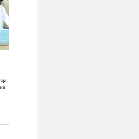
eja 
ara 