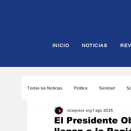
INICIO
NOTICIAS
REV
Todas las Noticias
Política
Sanidad
S
vicepress org
1 ago 2025
Seguridad y Defensa
Turismo
Interna
El Presidente O