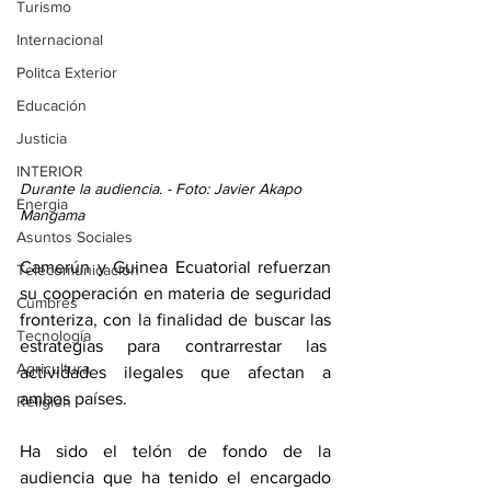
Turismo
Internacional
Politca Exterior
Educación
Justicia
INTERIOR
Durante la audiencia. - Foto: Javier Akapo 
Energia
Mangama
Asuntos Sociales
Camerún y Guinea Ecuatorial refuerzan 
Telecomunicación
su cooperación en materia de seguridad 
Cumbres
fronteriza, con la finalidad de buscar las 
Tecnología
estrategias para contrarrestar las  
Agricultura
actividades ilegales que afectan a 
ambos países.
Religión
Ha sido el telón de fondo de la 
audiencia que ha tenido el encargado 