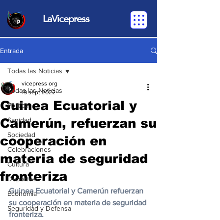
LaVicepress
Entrada
Todas las Noticias
vicepress org
Todas las Noticias
19 sept 2022
Guinea Ecuatorial y
Política
Camerún, refuerzan su
Sanidad
Sociedad
cooperación en
Celebraciones
materia de seguridad
Cultura
fronteriza
Deportes
Guinea Ecuatorial y Camerún refuerzan 
Economia
su cooperación en materia de seguridad 
Seguridad y Defensa
fronteriza. 