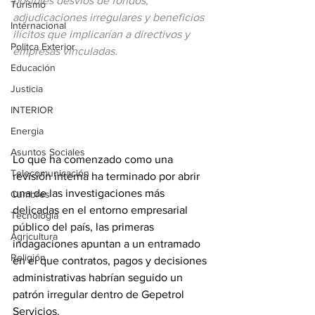
posibles desvíos de fondos, 
Turismo
adjudicaciones irregulares y beneficios 
Internacional
ilícitos que implicarían a directivos y 
Politca Exterior
empresas vinculadas.
Educación
Justicia
INTERIOR
Energia
Asuntos Sociales
Lo que ha comenzado como una 
Telecomunicación
revisión interna ha terminado por abrir 
una de las investigaciones más 
Cumbres
delicadas en el entorno empresarial 
Tecnología
público del país, las primeras 
Agricultura
indagaciones apuntan a un entramado 
Religión
en el que contratos, pagos y decisiones 
administrativas habrían seguido un 
patrón irregular dentro de Gepetrol 
Servicios. 