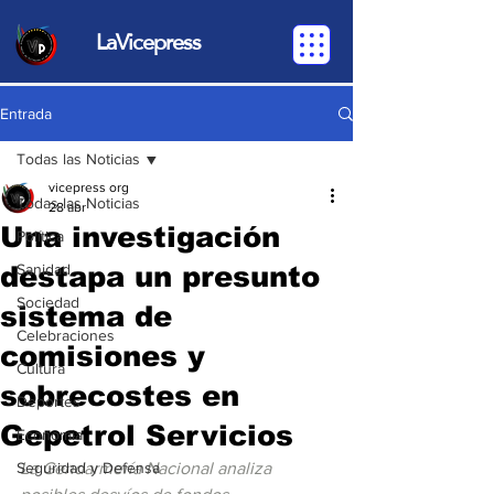
LaVicepress
Entrada
Todas las Noticias
vicepress org
Todas las Noticias
28 abr
Una investigación
Política
destapa un presunto
Sanidad
Sociedad
sistema de
Celebraciones
comisiones y
Cultura
sobrecostes en
Deportes
Gepetrol Servicios
Economia
Seguridad y Defensa
La Gendarmería Nacional analiza 