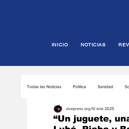
INICIO
NOTICIAS
REV
Todas las Noticias
Política
Sanidad
S
vicepress org
10 ene 2025
Seguridad y Defensa
Turismo
Interna
“Un juguete, una