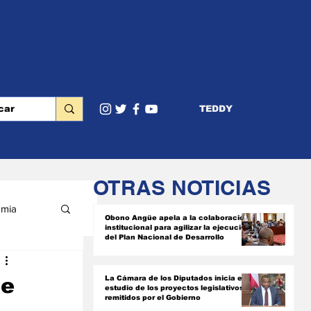
TEDDY
OTRAS NOTICIAS
mia
Obono Angüe apela a la colaboración
institucional para agilizar la ejecución
del Plan Nacional de Desarrollo
RIOR
de
La Cámara de los Diputados inicia el
estudio de los proyectos legislativos
remitidos por el Gobierno