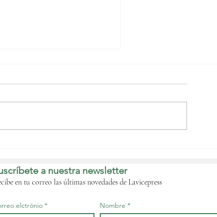
Nguema Obiang
bordará con las
istribuidoras de
uscríbete a nuestra newsletter
ombustible de forma
nminente la crisis que
cibe en tu correo las últimas novedades de Lavicepress
fecta al país‎
rreo elctrónio
Nombre