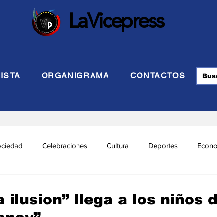
LaVicepress
ISTA
ORGANIGRAMA
CONTACTOS
ociedad
Celebraciones
Cultura
Deportes
Econo
cional
Politca Exterior
Educación
Justicia
INTE
 ilusion” llega a los niños 