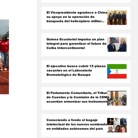
ón
El Vicepresidente agradece a China
su apoyo en la operación de
búsqueda del helicóptero militar
siniestrado
Guinea Ecuatorial impulsa un plan
integral para garantizar el futuro de
Ceiba Intercontinental
El ejecutivo busca cubrir 15 plazas
vacantes en el Laboratorio
Bromatológico de Basupú
El Parlamento Comunitario, el Tribunal
de Cuentas y la Comisión de la CEMAC
acuerdan armonizar sus instrumentos
jurídicos
Conociendo a fondo el bagaje
intelectual de los nuevos nombrados
en entidades autónomas del país ‎