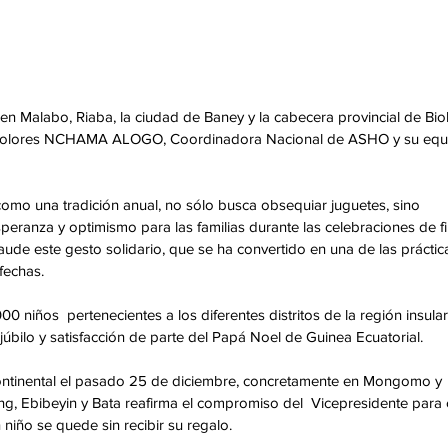
en Malabo, Riaba, la ciudad de Baney y la cabecera provincial de Bio
e Dolores NCHAMA ALOGO, Coordinadora Nacional de ASHO y su equ
mo una tradición anual, no sólo busca obsequiar juguetes, sino 
eranza y optimismo para las familias durante las celebraciones de fi
de este gesto solidario, que se ha convertido en una de las práctic
fechas.
 niños  pertenecientes a los diferentes distritos de la región insular
úbilo y satisfacción de parte del Papá Noel de Guinea Ecuatorial.
continental el pasado 25 de diciembre, concretamente en Mongomo y 
g, Ebibeyin y Bata reafirma el compromiso del  Vicepresidente para 
iño se quede sin recibir su regalo.