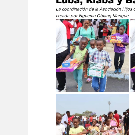
Lubá, Riaba y B
Energia
Asuntos Sociales
Telecomuni
La coordinación de la Asociación Hijos d
creada por Nguema Obiang Mangue.