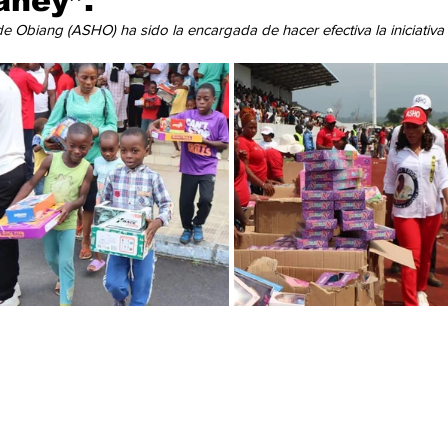
aney”.
cación
Cumbres
Tecnología
Agricultura
Religi
e Obiang (ASHO) ha sido la encargada de hacer efectiva la iniciativa 