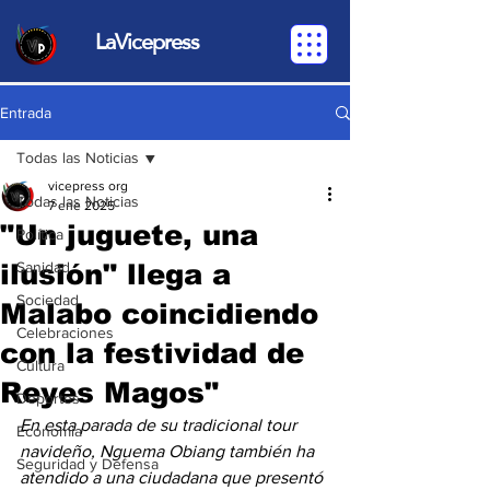
LaVicepress
Entrada
Todas las Noticias
vicepress org
Todas las Noticias
7 ene 2025
"Un juguete, una
Política
ilusión" llega a
Sanidad
Sociedad
Malabo coincidiendo
Celebraciones
con la festividad de
Cultura
Reyes Magos"
Deportes
En esta parada de su tradicional tour 
Economia
navideño, Nguema Obiang también ha 
Seguridad y Defensa
atendido a una ciudadana que presentó 