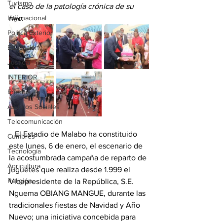
Turismo
el caso de la patología crónica de su 
Internacional
hijo. 
Politca Exterior
Educación
Justicia
INTERIOR
Energia
Asuntos Sociales
Telecomunicación
   El Estadio de Malabo ha constituido 
Cumbres
este lunes, 6 de enero, el escenario de 
Tecnología
la acostumbrada campaña de reparto de 
Agricultura
juguetes que realiza desde 1.999 el 
Religión
Vicepresidente de la República, S.E. 
Nguema OBIANG MANGUE, durante las 
tradicionales fiestas de Navidad y Año 
Nuevo; una iniciativa concebida para 